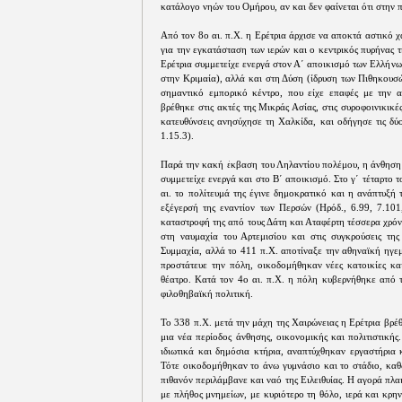
κατάλογο νηών του Ομήρου, αν και δεν φαίνεται ότι στην 
Από τον 8ο αι. π.Χ. η Ερέτρια άρχισε να αποκτά αστικό
για την εγκατάσταση των ιερών και ο κεντρικός πυρήνας 
Ερέτρια συμμετείχε ενεργά στον Α΄ αποικισμό των Ελλήνω
στην Κριμαία), αλλά και στη Δύση (ίδρυση των Πιθηκουσώ
σημαντικό εμπορικό κέντρο, που είχε επαφές με την α
βρέθηκε στις ακτές της Μικράς Ασίας, στις συροφοινικικέ
κατευθύνσεις ανησύχησε τη Χαλκίδα, και οδήγησε τις δύ
1.15.3).
Παρά την κακή έκβαση του Ληλαντίου πολέμου, η άνθηση 
συμμετείχε ενεργά και στο Β΄ αποικισμό. Στο γ΄ τέταρτο τ
αι. το πολίτευμά της έγινε δημοκρατικό και η ανάπτυξή
εξέγερσή της εναντίον των Περσών (Ηρόδ., 6.99, 7.101
καταστροφή της από τους Δάτη και Αταφέρτη τέσσερα χρό
στη ναυμαχία του Αρτεμισίου και στις συγκρούσεις τη
Συμμαχία, αλλά το 411 π.Χ. αποτίναξε την αθηναϊκή ηγε
προστάτευε την πόλη, οικοδομήθηκαν νέες κατοικίες κα
θέατρο. Κατά τον 4ο αι. π.Χ. η πόλη κυβερνήθηκε από 
φιλοθηβαϊκή πολιτική.
Το 338 π.Χ. μετά την μάχη της Χαιρώνειας η Ερέτρια βρ
μια νέα περίοδος άνθησης, οικονομικής και πολιτιστική
ιδιωτικά και δημόσια κτήρια, αναπτύχθηκαν εργαστήρια 
Τότε οικοδομήθηκαν το άνω γυμνάσιο και το στάδιο, καθ
πιθανόν περιλάμβανε και ναό της Ειλειθυίας. Η αγορά πλα
με πλήθος μνημείων, με κυριότερο τη θόλο, ιερά και κρη