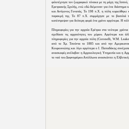
φιλοτέχνησε τον ζωγραφικό πίνακα με τη μάχη της Ισσού, 
Ερετριακής Σχολής, ενώ εδώ διέμειναν για ένα διάστημα
και Αντίγονος Γονατάς. Το 198 π.Χ. η πόλη κυριεύθηκε 
παρακμή της. Το 87 π.Χ. συμμάχησε με το βασιλιά τ
κατέστρεψαν για δεύτερη φορά ένα χρόνο αργότερα. Η πό
Πληροφορίες για την αρχαία Ερέτρια στα νεότερα χρόνι
σχεδίασε τις αρχαιότητες του χώρου. Αργότερα και άλ
πληροφορίες για την αρχαία πόλη (Coronelli, W.M. Leake
από το Χρ. Τσούντα το 1885 και από την Αμερικανι
Κουρουνιώτης και λίγο αργότερα ο Ι. Παπαδάκης συνέχισα
ανασκαφές ανέλαβαν η Αρχαιολογική Υπηρεσία και η Αρχα
το ναό του Δαφνηφόρου Απόλλωνα ανασκάπτει η Ελβετική