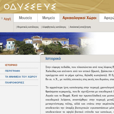
| Θεματικός κατάλογος
| Αλφαβητικός κατάλογος
| Αναλυτική αναζήτηση
Ιστορικό
ΙΣΤΟΡΙΚΟ
Στην εύφορη πεδιάδα, που πλαισιώνεται από τους λόφους Β
ΠΕΡΙΓΡΑΦΗ
Χαλκίδας και απέναντι από τον αττικό Ωρωπό, βρίσκεται 
προέρχεται από το ρήμα ερέττω, δηλαδή κωπηλατώ). Η Ερ
ΤΑ ΜΝΗΜΕΙΑ ΤΟΥ ΧΩΡΟΥ
8ο αι. π.Χ., με πολλές αποικίες στις ακτές του Αιγαίου, σ
ΠΛΗΡΟΦΟΡΙΕΣ
Τα αρχαιότερα ίχνη κατοίκησης στην περιοχή χρονολογούν
θραύσματα κεραμικής, που δε σχετίζονται με οικοδομικά 
Αιγαίο και το Βορρά. Κατά την πρωτοελλαδική και μεσοε
οικοδομικά λείψανα, αναπτύχθηκε στην περιοχή μετα
μεταγενέστερης πόλης, αλλά και επάνω στην ακρόπολη
αποδεικνύει την ύπαρξη βιοτεχνικών εγκαταστάσεων μέσ
υποδεικνύουν το υψηλό βιοτικό επίπεδο των κατοίκων, 