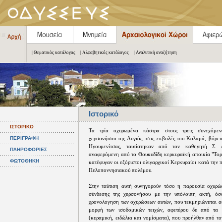
| Θεματικός κατάλογος
| Αλφαβητικός κατάλογος
| Αναλυτική αναζήτηση
Ιστορικό
ΙΣΤΟΡΙΚΟ
Τα τρία οχυρωμένα κάστρα στους τρεις συνεχόμεν
ΠΕΡΙΓΡΑΦΗ
χερσονήσου της Λυγιάς, στις εκβολές του Καλαμά, βόρει
Ηγουμενίτσας, ταυτίστηκαν από τον καθηγητή Σ.
ΠΛΗΡΟΦΟΡΙΕΣ
αναφερόμενη από το Θουκυδίδη κερκυραϊκή αποικία "Τορ
ΦΩΤΟΘΗΚΗ
κατέφυγαν οι εξόριστοι ολιγαρχικοί Κερκυραίοι κατά την 
Πελοποννησιακού πολέμου.
Στην ταύτιση αυτή συνηγορούν τόσο η παρουσία οχυρώ
σύνδεσης της χερσονήσου με την υπόλοιπη ακτή, ό
χρονολογηση των οχυρώσεων αυτών, που τεκμηριώνεται α
μορφή των ισοδομικών τειχών, αφετέρου δε από τα 
(κεραμική, ειδώλια και νομίσματα), που προήλθαν από τ