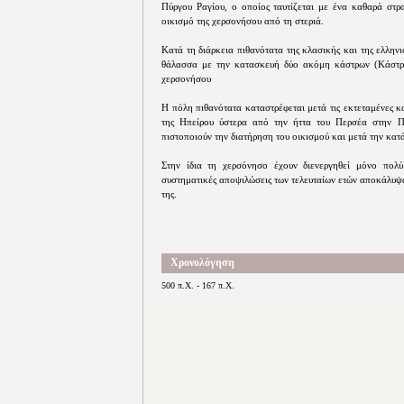
Πύργου Ραγίου, ο οποίος ταυτίζεται με ένα καθαρά στρα
οικισμό της χερσονήσου από τη στεριά.
Κατά τη διάρκεια πιθανότατα της κλασικής και της ελλην
θάλασσα με την κατασκευή δύο ακόμη κάστρων (Κάστρα 
χερσονήσου
Η πόλη πιθανότατα καταστρέφεται μετά τις εκτεταμένες κ
της Ηπείρου ύστερα από την ήττα του Περσέα στην Π
πιστοποιούν την διατήρηση του οικισμού και μετά την κατ
Στην ίδια τη χερσόνησο έχουν διενεργηθεί μόνο πολύ
συστηματικές αποψιλώσεις των τελευταίων ετών αποκάλυψα
της.
Χρονολόγηση
500 π.Χ. - 167 π.Χ.