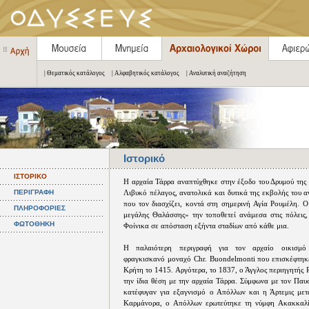
| Θεματικός κατάλογος
| Αλφαβητικός κατάλογος
| Αναλυτική αναζήτηση
Ιστορικό
ΙΣΤΟΡΙΚΟ
Η αρχαία Τάρρα αναπτύχθηκε στην έξοδο του Δρυμού της 
ΠΕΡΙΓΡΑΦΗ
Λιβυκό πέλαγος, ανατολικά και δυτικά της εκβολής του 
που τον διασχίζει, κοντά στη σημερινή Αγία Ρουμέλη. Ο
ΠΛΗΡΟΦΟΡΙΕΣ
μεγάλης Θαλάσσης» την τοποθετεί ανάμεσα στις πόλεις,
ΦΩΤΟΘΗΚΗ
Φοίνικα σε απόσταση εξήντα σταδίων από κάθε μια.
Η παλαιότερη περιγραφή για τον αρχαίο οικισμό 
φραγκισκανό μοναχό Chr. Buondelmonti που επισκέφτηκε
Κρήτη το 1415. Αργότερα, το 1837, ο Άγγλος περιηγητής R
την ίδια θέση με την αρχαία Τάρρα. Σύμφωνα με τον Παυ
κατέφυγαν για εξαγνισμό ο Απόλλων και η Άρτεμις μετ
Καρμάνορα, ο Απόλλων ερωτεύτηκε τη νύμφη Ακακκαλίδ