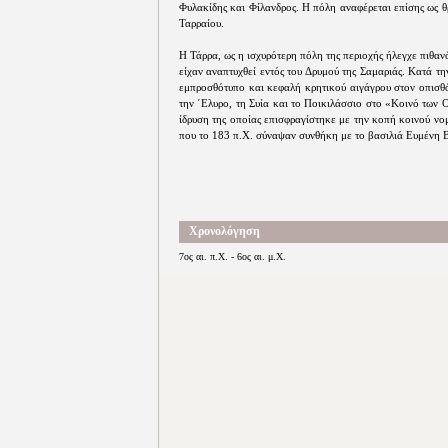
Φυλακίδης και Φίλανδρος. Η πόλη αναφέρεται επίσης ως 
Ταρραίου.
Η Τάρρα, ως η ισχυρότερη πόλη της περιοχής ήλεγχε πιθαν
είχαν αναπτυχθεί εντός του Δρυμού της Σαμαριάς. Κατά τ
εμπροσθότυπο και κεφαλή κρητικού αιγάγρου στον οπισθό
την ΄Ελυρο, τη Συία και το Ποικιλάσσιο στο «Κοινό των
ίδρυση της οποίας επισφραγίστηκε με την κοπή κοινού ν
που το 183 π.Χ. σύναψαν συνθήκη με το βασιλιά Ευμένη Β
Χρονολόγηση
7ος αι. π.Χ. - 6ος αι. μ.Χ.