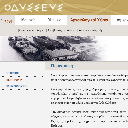
| Θεματικός κατάλογος
| Αλφαβητικός κατάλογος
| Αναλυτική αναζήτηση
Περιγραφή
ΙΣΤΟΡΙΚΟ
Στην Καρθαία, σε ένα φυσικό περιβάλλον σχεδόν αλώβητο
ΠΕΡΙΓΡΑΦΗ
πόλης που χρονολογούνται από τους γεωμετρικούς έως τους
ΠΛΗΡΟΦΟΡΙΕΣ
Στον χώρο δεσπόζει ένας βραχώδης όγκος, το «ελαχύνωτον 
τοποθετείται ο πυρήνας της πρωιμότερης κατοίκησης το
ευρημάτων. Παράλληλα εδώ εντοπίζεται και μια από τις τ
επαναχρησιμοποιημένες μαρμάρινες λιθοπλίνθους.
Την ακρόπολη περιθέουν σε μήκος άνω των 2 χλμ. τείχη, 
πύργους και είναι κατά τόπους κτισμένα με ογκόλιθους 
(6,30, 1,80 μ.) είναι χαραγμένη επιγραφή του 5ου αι. π.
Εύδημος.