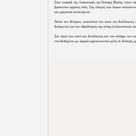
Στην κορυφή της λοφοσειράς της Άσπρης Βίγλας, όπου υψ
βρισκόταν αρχαίος ναός. Στις πλαγιές των λόφων απλώνοντ
και χρηστικά αντικείμενα.
Νότια του θεάτρου, ανατολικά του ναού του Απόλλωνος 
δεξαμενών για την υδροδότηση της πόλης (ελληνιστικών κ
Στο σηκό του ναού του Απόλλωνος και στο άνδηρο του ναού
επενδεδυμένοι με αρχαία αρχιτεκτονικά μέλη σε δεύτερη χ