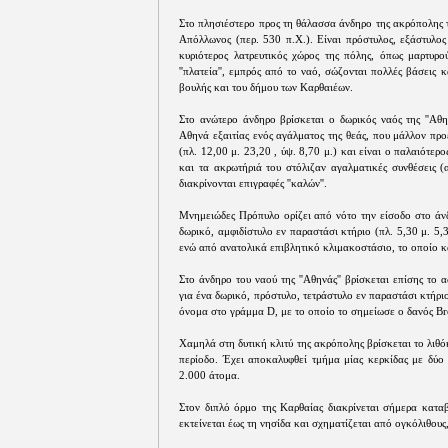
Στο πλησιέστερο προς τη θάλασσα άνδηρο της ακρόπολης 
Απόλλωνος (περ. 530 π.Χ.). Είναι πρόστυλος, εξάστυλος
κυριότερος λατρευτικός χώρος της πόλης, όπως μαρτυρο
''πλατεία'', εμπρός από το ναό, σώζονται πολλές βάσει
βουλής και του δήμου των Καρθαιέων.
Στο ανώτερο άνδηρο βρίσκεται ο δωρικός ναός της ''Αθη
Αθηνά εξαιτίας ενός αγάλματος της θεάς, που μάλλον προ
(πλ. 12,00 μ. 23,20 , ύψ. 8,70 μ.) και είναι ο παλαιότε
και τα ακρωτήριά του στόλιζαν αγαλματικές συνθέσεις 
διακρίνονται επιγραφές ''καλών''.
Μνημειώδες Πρόπυλο ορίζει από νότο την είσοδο στο άνδη
δωρικό, αμφιδίστυλο εν παραστάσι κτήριο (πλ. 5,30 μ. 5
ενώ από ανατολικά επιβλητικό κλιμακοστάσιο, το οποίο κ
Στο άνδηρο του ναού της ''Αθηνάς'' βρίσκεται επίσης το αδ
για ένα δωρικό, πρόστυλο, τετράστυλο εν παραστάσι κτήριο
όνομα στο γράμμα D, με το οποίο το σημείωσε ο δανός Br
Χαμηλά στη δυτική κλιτύ της ακρόπολης βρίσκεται το λιθό
περίοδο. Έχει αποκαλυφθεί τμήμα μίας κερκίδας με δύο 
2.000 άτομα.
Στον διπλό όρμο της Καρθαίας διακρίνεται σήμερα καταβ
εκτείνεται έως τη νησίδα και σχηματίζεται από ογκόλιθους