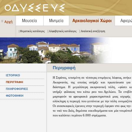
| Θεματικός κατάλογος
| Αλφαβητικός κατάλογος
| Αναλυτική αναζήτηση
Περιγραφή
ΙΣΤΟΡΙΚΟ
Η Στράτος, κτισμένη σε τέσσερις επιμήκεις λόφους, ανήκ
ΠΕΡΙΓΡΑΦΗ
Ακαρνανία, της οποίας υπήρξε και πρωτεύουσα για
διάστημα. Η μεγαλύτερη ακαρνανική πόλη, «φύσει κα
ΠΛΗΡΟΦΟΡΙΕΣ
υπήρξε φύλακας του κάτω ρου του Αχελώου. Τα επιβλη
ΦΩΤΟΘΗΚΗ
μαρτυρούν τα φρουριακά χαρακτηριστικά μιας ισχυρής
ολόκληρη η περιοχή που γειτόνευε με την πόλη ονομαζότ
Οι ανασκαφικές έρευνες στην περιοχή έφεραν στο φως την 
το ναό του Διός, δημόσια οικοδομήματα και μία νεκρόπο
που καλύπτει περίπου 6.000 στρέμματα.