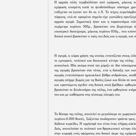
Η αρχαία πόλη περιβαλλόταν από οχύρωση, μήκους π
οχύρωση κτισμένη κατά το ψευδοϊσόδομο σύστημα χρονο
ενδέχεται να έγιναν τον 4ο αι. π.Χ. Το τείχος περιελάμβ
πύργους, ενώ σε ορισμένα σημεία είχε γωνιώδεις προεξοχ
αρχαία αγορά. Σημαντική ήταν και η παραποτάμια πύλ
περίμετρο περίπου 300μ., βρισκόταν στο βορειότερο ά
εσωτερικό διατείχισμα, μήκους περίπου 850μ., που κτίσ
δυτικά αυτού βρισκόταν ο ναός του Διός και η αγορά, και 
Η αγορά, η κύρια χρήση της οποίας εντοπίζεται στους ελλ
το εμπορικό, πολιτικό και διοικητικό κέντρο της πόλης.
ανατολικά. Μία ακόμα στοά την χώριζε σε δύο πλατώματα
της αγοράς βρισκόταν στα νότια, ενώ η διάταξη των κα
αγοράς εντοπίστηκαν ημικυκλικό βάθρο ανδριάντων, αναθ
αγοράς υπήρχε βωμός για τις θυσίες ζώων και δίπλα σε αυ
και εφαπτόμενη σχεδόν στη δυτική στοά βρέθηκε ορθογών
βρισκόταν το βουλευτήριο της πόλης, ένα ορθογώνιο κτήριο
του και με καθίσματα στις τέσσερις πλευρές του.
Το θέατρο της πόλης, αποτελεί το μεγαλύτερο σε χωρητικό
περίπου 6.000 θεατές. Σώζονται τουλάχιστον τριάντα τρεις
δώδεκα κερκίδες. Η ορχήστρά του είναι ένας πλήρης κύκλ
Διός, αποτελούσε το πολιτικό και θρησκευτικό κέντρο όλ
στην κορυφή ενός υψώματος στο δυτικό άκρο της οχύρωση