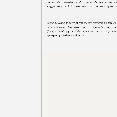
όσο και στην πεδιάδα της «Στρατικής». Διαιρούνταν σε π
- αρχές 3ου αι. π.Χ. Στα νοτιοανατολικά του ναού βρίσκε
Τέλος, έξω από τα τείχη της πόλης και εκατέρωθεν δρόμων
με την κεντρική Ακαρνανία και την αρχαία Λιμναία (σημ
(όπως κιβωτιόσχημοι απλοί ή κτιστοί, καλυβίτες), εί
βρέθηκαν με πολλά κτερίσματα.