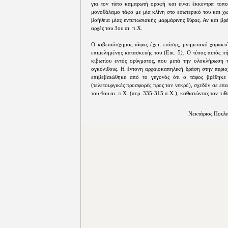
για τον τύπο καμαρωτή οροφή και είναι έκκεντρα τοπο
μονοθάλαμο τάφο με μία κλίνη στο εσωτερικό του και χω
βοήθεια μίας εντυπωσιακής μαρμάρινης θύρας. Αν και βρέ
αρχές του 3ου αι. π.Χ.
Ο κιβωτιόσχημος τάφος έχει, επίσης, μνημειακό χαρακτ
επιμελημένης κατασκευής του (Εικ. 5). Ο τύπος αυτός π
κιβωτίου εντός ορύγματος, που μετά την ολοκλήρωση 
ογκόλιθους. Η έντονη αρχαιοκαπηλική δράση στην περιο
επιβεβαιώθηκε από το γεγονός ότι ο τάφος βρέθηκε
(τελετουργικές προσφορές προς τον νεκρό), σχεδόν σε επ
του 4ου αι. π.Χ. (περ. 335-315 π.Χ.), καθιστώντας τον π
Νεκτάριος Πουλα