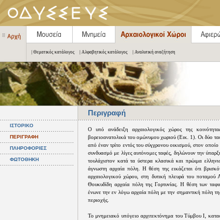
| Θεματικός κατάλογος
| Αλφαβητικός κατάλογος
| Αναλυτική αναζήτηση
Περιγραφή
ΙΣΤΟΡΙΚΟ
Ο υπό ανάδειξη αρχαιολογικός χώρος της κοινότητα
ΠΕΡΙΓΡΑΦΗ
βορειοανατολικά του ομώνυμου χωριού (Εικ. 1). Οι δύο τα
από έναν τρίτο εντός του σύγχρονου οικισμού, στον οποίο 
ΠΛΗΡΟΦΟΡΙΕΣ
συνδυασμό με λίγες αυτόνομες ταφές, δηλώνουν την ύπαρξ
ΦΩΤΟΘΗΚΗ
τουλάχιστον κατά τα ύστερα κλασικά και πρώιμα ελληνισ
άγνωστη αρχαία πόλη. Η θέση της εικάζεται ότι βρισκό
αρχαιολογικού χώρου, στη δυτική πλευρά του ποταμού Α
Θουκυδίδη αρχαία πόλη της Γορτυνίας. Η θέση των ταφι
ένωνε την εν λόγω αρχαία πόλη με την σημαντική πόλη τη
περιοχής.
Το μνημειακό υπόγειο αρχιτεκτόνημα του Τύμβου Ι, κατα