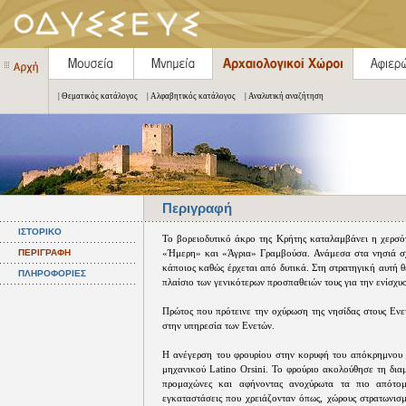
| Θεματικός κατάλογος
| Αλφαβητικός κατάλογος
| Αναλυτική αναζήτηση
Περιγραφή
ΙΣΤΟΡΙΚΟ
Το βορειοδυτικό άκρο της Κρήτης καταλαμβάνει η χερσό
ΠΕΡΙΓΡΑΦΗ
«Ήμερη» και «Άγρια» Γραμβούσα. Ανάμεσα στα νησιά σχη
κάποιος καθώς έρχεται από δυτικά. Στη στρατηγική αυτή 
ΠΛΗΡΟΦΟΡΙΕΣ
πλαίσιo των γενικότερων προσπαθειών τους για την ενίσχυ
Πρώτος που πρότεινε την οχύρωση της νησίδας στους Ενε
στην υπηρεσία των Ενετών.
Η ανέγερση του φρουρίου στην κορυφή του απόκρημνου β
μηχανικού Latino Orsini. Το φρούριο ακολούθησε τη δια
προμαχώνες και αφήνοντας ανοχύρωτα τα πιο απότομα
εγκαταστάσεις που χρειάζονταν όπως, χώρους στρατωνισμ