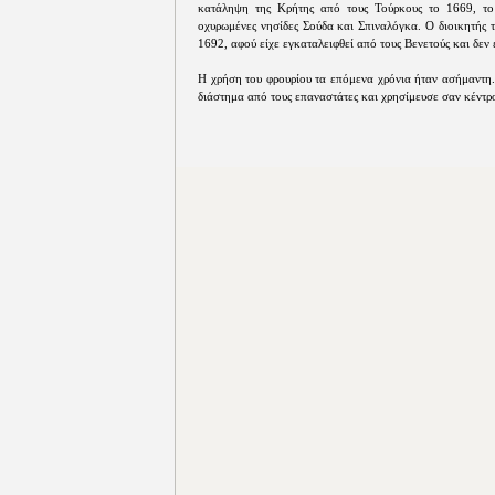
κατάληψη της Κρήτης από τους Τούρκους το 1669, το
οχυρωμένες νησίδες Σούδα και Σπιναλόγκα. Ο διοικητής 
1692, αφού είχε εγκαταλειφθεί από τους Βενετούς και δεν
Η χρήση του φρουρίου τα επόμενα χρόνια ήταν ασήμαντη.
διάστημα από τους επαναστάτες και χρησίμευσε σαν κέντρ