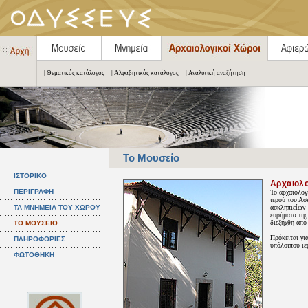
| Θεματικός κατάλογος
| Αλφαβητικός κατάλογος
| Αναλυτική αναζήτηση
Το Μουσείο
ΙΣΤΟΡΙΚΟ
Αρχαιολ
ΠΕΡΙΓΡΑΦΗ
Το αρχαιολογ
ιερού του Ασ
ΤΑ ΜΝΗΜΕΙΑ ΤΟΥ ΧΩΡΟΥ
ασκληπιείων 
ευρήματα της
διεξήχθη από
ΤΟ ΜΟΥΣΕΙΟ
Πρόκειται γι
ΠΛΗΡΟΦΟΡΙΕΣ
υπόλοιπου ιε
ΦΩΤΟΘΗΚΗ