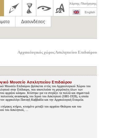
Χάρτης Πλοήγησης
English
Αρχαιολογικός χώρος Ασκληπιείου Επιδαύρου
ογικό Μουσείο Ασκληπιείου Επιδαύρου
ικό Μουσείο Επιδαύρου βρίσκεται εντός του Αρχαιολογικού Χώρου του
κληπιού στην Επίδαυρο, που αποτελούσε τη μητρόπολη όλων των
του αρχαίου κόσμου. Κτίστηκε για να στεγάζει τα πολλά και σημαντικά
 πολυετούς ανασκαφής του Ιερού του Ασκληπιού (1881-1928), η οποία
 τον αρχαιολόγο Παναγή Καββαδία και την Αρχαιολογική Εταιρεία.
α επίμηκες κτήριο, κτισμένο μεταξύ του αρχαίου Θεάτρου και του
ρού του Ασκληπιού, ...