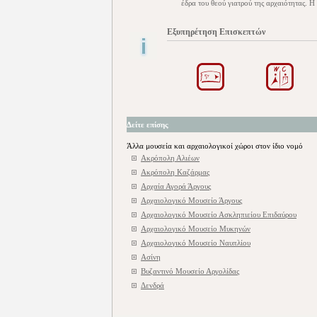
έδρα του θεού γιατρού της αρχαιότητας. 
Εξυπηρέτηση Επισκεπτών
Δείτε επίσης
Άλλα μουσεία και αρχαιολογικοί χώροι στον ίδιο νομό
Ακρόπολη Αλιέων
Ακρόπολη Καζάρμας
Αρχαία Αγορά Άργους
Αρχαιολογικό Μουσείο Άργους
Αρχαιολογικό Μουσείο Ασκληπιείου Επιδαύρου
Αρχαιολογικό Μουσείο Μυκηνών
Αρχαιολογικό Μουσείο Ναυπλίου
Ασίνη
Βυζαντινό Μουσείο Αργολίδας
Δενδρά