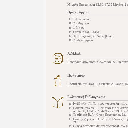
Μεγάλη Παρασκευή: 12.00-17.00 Μεγάλο Σά
Ημέρες Αργίας
1 Ιανουαρίου
25 Μαρτίου
1 Μαΐου
Κυριακή του Πάσχα
Χριστούγεννα, 25 Δεκεμβρίου
26 Δεκεμβρίου
Α.Μ.Ε.Α.
Πρόσβαση στον Αρχ/κό Χώρο και σε μία αίθο
Πωλητήριο
Πωλητήριο του ΟΔΑΠ με βιβλία, εκμαγεία, δ
Ενδεικτική Βιβλιογραφία
Καββαδίας Π., Το ιερόν του Ασκληπιείου
Παπαδημητρίου Ι., Πρακτικά της εν Αθήν
σ.91-κ.έ., 1950, σ.194-202 και 1951, σ
Tomlinson R. A., Greek Sanctuaries, Pau
Παπαχατζή Ν.Δ., Παυσανίου Ελλάδος Περι
215
Ομάδα Εργασίας για την Συντήρηση των 