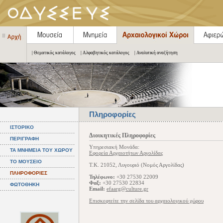
| Θεματικός κατάλογος
| Αλφαβητικός κατάλογος
| Αναλυτική αναζήτηση
Πληροφορίες
ΙΣΤΟΡΙΚΟ
Διοικητικές Πληροφορίες
ΠΕΡΙΓΡΑΦΗ
Υπηρεσιακή Μονάδα:
ΤΑ ΜΝΗΜΕΙΑ ΤΟΥ ΧΩΡΟΥ
Εφορεία Αρχαιοτήτων Αργολίδας
ΤΟ ΜΟΥΣΕΙΟ
Τ.Κ. 21052, Λυγουριό (Νομός Αργολίδας)
ΠΛΗΡΟΦΟΡΙΕΣ
Τηλέφωνο:
+30 27530 22009
Φαξ:
+30 27530 22834
ΦΩΤΟΘΗΚΗ
Email:
efaarg@culture.gr
Επισκεφτείτε την σελίδα του αρχαιολογικού χώρου