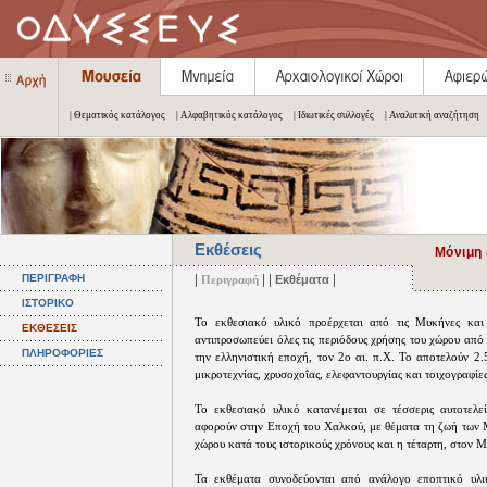
| Θεματικός κατάλογος
| Αλφαβητικός κατάλογος
| Ιδιωτικές συλλογές
| Αναλυτική αναζήτηση
Εκθέσεις
Μόνιμη
|
| |
|
ΠΕΡΙΓΡΑΦΗ
Περιγραφή
Εκθέματα
ΙΣΤΟΡΙΚΟ
Το εκθεσιακό υλικό προέρχεται από τις Μυκήνες και 
ΕΚΘΕΣΕΙΣ
αντιπροσωπεύει όλες τις περιόδους χρήσης του χώρου από
ΠΛΗΡΟΦΟΡΙΕΣ
την ελληνιστική εποχή, τον 2ο αι. π.Χ. Το αποτελούν 2.
μικροτεχνίας, χρυσοχοΐας, ελεφαντουργίας και τοιχογραφίες
Το εκθεσιακό υλικό κατανέμεται σε τέσσερις αυτοτελεί
αφορούν στην Εποχή του Χαλκού, με θέματα τη ζωή των Μ
χώρου κατά τους ιστορικούς χρόνους και η τέταρτη, στον 
Τα εκθέματα συνοδεύονται από ανάλογο εποπτικό υλικ