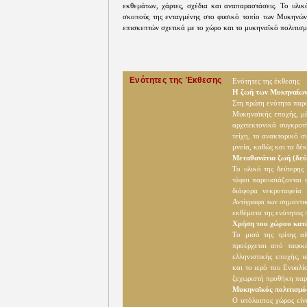
εκθεμάτων, χάρτες, σχέδια και αναπαραστάσεις. Το υλικ
σκοπούς της ενταγμένης στο φυσικό τοπίο των Μυκηνών 
επισκεπτών σχετικά με το χώρο και το μυκηναϊκό πολιτισμ
Ενότητες της Έκθεσης
Ενότητες της έκθεσης
Η ζωή των Μυκηναίων
Στη πρώτη ενότητα παρο
Μυκηναϊκής εποχής, μέ
αρχιτεκτονικά συγκροτ
τείχη, το ανακτορικό σ
μνεία, καθώς και τα δέ
Μεταθανάτια ζωή (δεύ
Το υλικό της δεύτερης
τάφοι παρουσιάζονται 
διάφορα νεκροταφεία 
Αντίγραφα των σημαντι
εκθέματα της ενότητας 
Χρήση του χώρου κατά
Το μισό της τρίτης α
προέρχεται από ταφικ
ελληνιστικής εποχής, 
και το ιερό του Ενυαλί
ξεχωριστή προθήκη παρ
Μυκηναϊκός πολιτισμός
Ο υπόλοιπος χώρος είν