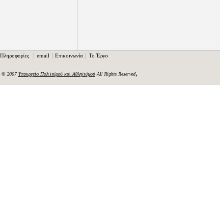
|
|
|
Πληροφορίες
email
Επικοινωνία
Το Έργο
,
© 2007
Υπουργείο Πολιτισμού και Αθλητισμού
All Rights Reserved