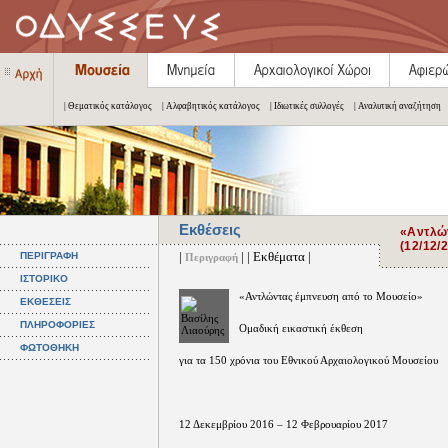
| Θεματικός κατάλογος
| Αλφαβητικός κατάλογος
| Ιδιωτικές συλλογές
| Αναλυτική αναζήτηση
Εκθέσεις
«Αντλώ
(12/12/
|
| | Εκθέματα |
ΠΕΡΙΓΡΑΦΗ
Περιγραφή
ΙΣΤΟΡΙΚΟ
«Αντλώντας έμπνευση από το Μουσείο»
ΕΚΘΕΣΕΙΣ
ΠΛΗΡΟΦΟΡΙΕΣ
Ομαδική εικαστική έκθεση
ΦΩΤΟΘΗΚΗ
για τα 150 χρόνια του Εθνικού Αρχαιολογικού Μουσείου
12 Δεκεμβρίου 2016 – 12 Φεβρουαρίου 2017