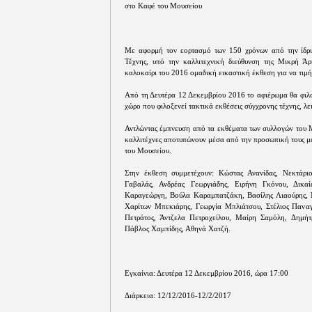
στο Καφέ του Μουσείου
Με αφορμή τον εορτασμό των 150 χρόνων από την ίδρ
Τέχνης, υπό την καλλιτεχνική διεύθυνση της Μικρή Άρ
καλοκαίρι του 2016 ομαδική εικαστική έκθεση για να τιμή
Από τη Δευτέρα 12 Δεκεμβρίου 2016 το αφιέρωμα θα φιλο
χώρο που φιλοξενεί τακτικά εκθέσεις σύγχρονης τέχνης, λ
Αντλώντας έμπνευση από τα εκθέματα των συλλογών του Μου
καλλιτέχνες αποτυπώνουν μέσα από την προσωπική τους μα
του Μουσείου.
Στην έκθεση συμμετέχουν: Κώστας Ανανίδας, Νεκτάριο
Γαβαλάς, Ανδρέας Γεωργιάδης, Ειρήνη Γκόνου, Δικα
Καραγεώργη, Βούλα Καραμπατζάκη, Βασίλης Λιαούρης, 
Χαρίτων Μπεκιάρης, Γεωργία Μπλιάτσου, Στέλιος Πανα
Πετράτος, Άντζελα Πετροχείλου, Μαίρη Σαμόλη, Δημήτρ
Πάβλος Χαμπίδης, Αθηνά Χατζή.
Εγκαίνια: Δευτέρα 12 Δεκεμβρίου 2016, ώρα 17:00
Διάρκεια: 12/12/2016-12/2/2017