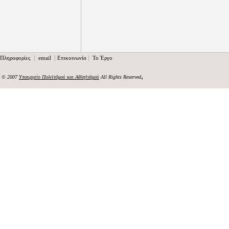
|
|
|
Πληροφορίες
email
Επικοινωνία
Το Έργο
,
© 2007
Υπουργείο Πολιτισμού και Αθλητισμού
All Rights Reserved