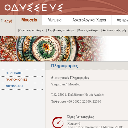
| Θεματικός κατάλογος
| Αλφαβητικός κατάλογος
| Ιδιωτικές συλλογές
| Αναλυτική αναζήτηση
Πληροφορίες
ΠΕΡΙΓΡΑΦΗ
Διοικητικές Πληροφορίες
ΠΛΗΡΟΦΟΡΙΕΣ
Υπηρεσιακή Μονάδα:
ΦΩΤΟΘΗΚΗ
Τ.Κ. 25001, Καλάβρυτα (Νομός Αχαΐας)
Τηλέφωνο:
+30 26920 22380, 22390
Ώρες Λειτουργίας
Χειμερινό:
Από 1η Νοεμβρίου έως 31 Μαρτίου 2010: