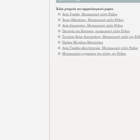
Άλλα μνημεία του αρχαιολογικού χώρου
Αγία Τριάδα, Μεσαιωνική πόλη Ρόδου
Άγιος Αθανάσιος, Μεσαιωνική πόλη Ρόδου
Αγία Αικατερίνη, Μεσαιωνική πόλη Ρόδου
Παναγία του Kάστρου, μεσαιωνική πόλη Ρόδου
Ξενώνας Αγίας Αικατερίνης, Μεσαιωνική πόλη της Ρό
Παλάτι Μεγάλου Μαγίστρου
Αγία Τριάδα οδού Ιπποτών, Μεσαιωνική πόλη Ρόδου
Μεσαιωνικές οχυρώσεις της πόλης της Ρόδου