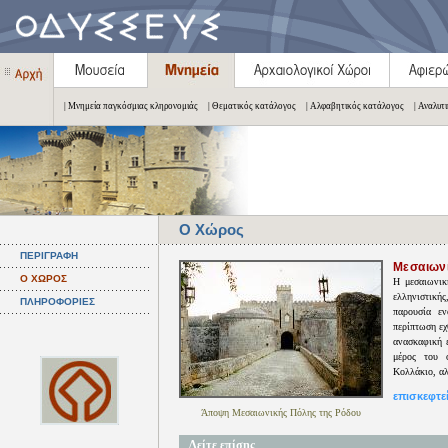
| Μνημεία παγκόσμιας κληρονομιάς
| Θεματικός κατάλογος
| Αλφαβητικός κατάλογος
| Αναλυτ
Ο Χώρος
ΠΕΡΙΓΡΑΦΗ
Μεσαιων
Ο ΧΩΡΟΣ
Η μεσαιωνικ
ελληνιστική
ΠΛΗΡΟΦΟΡΙΕΣ
παρουσία εν
περίπτωση εχ
ανασκαφική 
μέρος του ο
Κολλάκιο, αλ
επισκεφτε
Άποψη Μεσαιωνικής Πόλης της Ρόδου
Δείτε επίσης