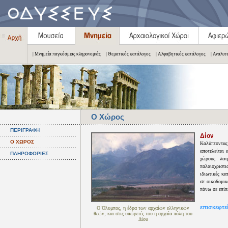
| Μνημεία παγκόσμιας κληρονομιάς
| Θεματικός κατάλογος
| Αλφαβητικός κατάλογος
| Αναλυτ
Ο Χώρος
ΠΕΡΙΓΡΑΦΗ
Δίον
Ο ΧΩΡΟΣ
Καλύπτοντας
αποτελείται
ΠΛΗΡΟΦΟΡΙΕΣ
χώρους λατ
παλαιοχριστ
ιδιωτικές κα
σε οικοδομικ
πάνω σε επίπ
επισκεφτε
Ο Όλυμπος, η έδρα των αρχαίων ελληνικών
θεών, και στις υπώρειές του η αρχαία πόλη του
Δίου