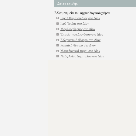
Δείτε επίσης
Άλλα μνημεία του αρχαιολογικού χώρου
Ιερό Ολυμπίου Διός στο Δίον
Ιερό Ίσιδας στο Δίον
Μεγάλες θέρμες στο Δίον
Έπαυλη του Διονύσου στο Δίον
Ελληνιστικό θέατρο στο Δίον
Ρωμαϊκό θέατρο στο Δίον
Μακεδονικοί τάφοι στο Δίον
Ναός Αγίου Δημητρίου στο Δίον