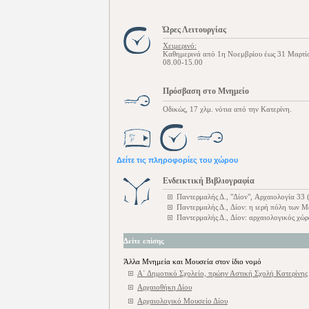
Ώρες Λειτουργίας
Χειμερινό:
Καθημερινά από 1η Νοεμβρίου έως 31 Μαρτίο
08.00-15.00
Πρόσβαση στο Μνημείο
Οδικώς, 17 χλμ. νότια από την Κατερίνη.
Δείτε τις πληροφορίες του χώρου
Ενδεικτική Βιβλιογραφία
Παντερμαλής Δ., "Δίον", Αρχαιολογία 33 
Παντερμαλής Δ., Δίον: η ιερή πόλη των
Παντερμαλής Δ., Δίον: αρχαιολογικός χώ
Δείτε επίσης
Άλλα Μνημεία και Μουσεία στον ίδιο νομό
Α΄ Δημοτικό Σχολείο, πρώην Αστική Σχολή Κατερίνης
Αρχαιοθήκη Δίου
Αρχαιολογικό Μουσείο Δίου