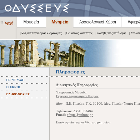
| Μνημεία παγκόσμιας κληρονομιάς
| Θεματικός κατάλογος
| Αλφαβητικός κατάλογος
| Αναλυτ
Πληροφορίες
ΠΕΡΙΓΡΑΦΗ
Διοικητικές Πληροφορίες
Ο ΧΩΡΟΣ
Υπηρεσιακή Μονάδα:
ΠΛΗΡΟΦΟΡΙΕΣ
Εφορεία Αρχαιοτήτων Πιερίας
Δίον - Π.Ε. Πιερίας, Τ.Κ. 60100, Δίον, Πιερία (Νομός Πιε
Τηλέφωνο:
23510 53484
Email:
efapie@culture.gr
Επισκεφτείτε την σελίδα του μνημείου