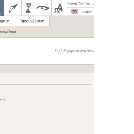
Χάρτης Πλοήγησης
English
ική αναζήτηση
Ιερό Δήμητρας στο Δίον
ρίας)