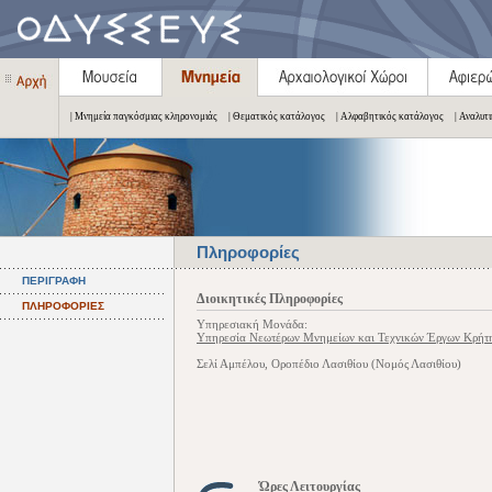
| Μνημεία παγκόσμιας κληρονομιάς
| Θεματικός κατάλογος
| Αλφαβητικός κατάλογος
| Αναλυτ
Πληροφορίες
ΠΕΡΙΓΡΑΦΗ
Διοικητικές Πληροφορίες
ΠΛΗΡΟΦΟΡΙΕΣ
Υπηρεσιακή Μονάδα:
Υπηρεσία Νεωτέρων Μνημείων και Τεχνικών Έργων Κρήτ
Σελί Αμπέλου, Οροπέδιο Λασιθίου (Νομός Λασιθίου)
Ώρες Λειτουργίας