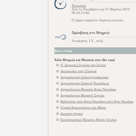
Χειμερινό:
Από 1η Νοεμβρίου έως 31 Μαρτίου 2010:
08:30-15:00
Ο χώρος παραμένει διαρκώς ανοιχτός.
Πρόσβαση στο Μνημείο
Λεωφορείο, Ι.Χ., πεζή.
Δείτε επίσης
Άλλα Μνημεία και Μουσεία στον ίδιο νομό
Α΄ Δημοτικό Σχολείο στη Σητεία
Ανεμόμυλοι στην Ελούντα
Αρχαιολογική Συλλογή Ιεράπετρας
Αρχαιολογική Συλλογή Νεαπόλεως
Αρχαιολογικό Μουσείο Αγίου Νικολάου
Αρχαιολογικό Μουσείο Σητείας
Βυζαντινός ναός Αγίου Νικολάου στον Άγιο Νικόλαο
Γέφυρα Κρυοποτάμου στο Μύρτο
Δικταίον άντρον
Εκκλησιαστικό Μουσείο Μονής Τοπλού