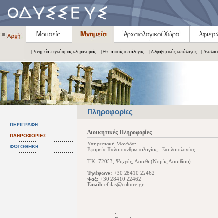
| Μνημεία παγκόσμιας κληρονομιάς
| Θεματικός κατάλογος
| Αλφαβητικός κατάλογος
| Αναλυτ
Πληροφορίες
ΠΕΡΙΓΡΑΦΗ
Διοικητικές Πληροφορίες
ΠΛΗΡΟΦΟΡΙΕΣ
Υπηρεσιακή Μονάδα:
ΦΩΤΟΘΗΚΗ
Εφορεία Παλαιοανθρωπολογίας - Σπηλαιολογίας
Τ.Κ. 72053, Ψυχρός, Λασίθι (Νομός Λασιθίου)
Τηλέφωνο:
+30 28410 22462
Φαξ:
+30 28410 22462
Email:
efalas@culture.gr
.