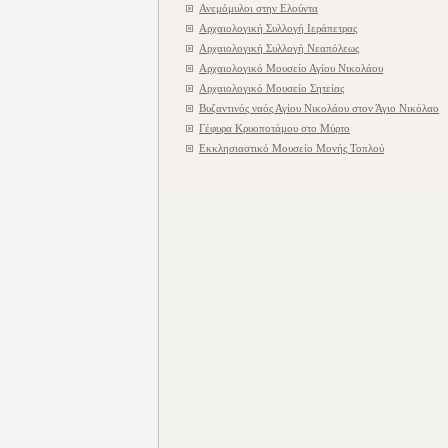
Ανεμόμυλοι στην Ελούντα
Αρχαιολογική Συλλογή Ιεράπετρας
Αρχαιολογική Συλλογή Νεαπόλεως
Αρχαιολογικό Μουσείο Αγίου Νικολάου
Αρχαιολογικό Μουσείο Σητείας
Βυζαντινός ναός Αγίου Νικολάου στον Άγιο Νικόλαο
Γέφυρα Κρυοποτάμου στο Μύρτο
Εκκλησιαστικό Μουσείο Μονής Τοπλού