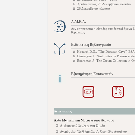
Χριστούγεννα, 25 Δεκεμβρίου: κλειστό
26 Δεκεμβρίου: κλειστό
Α.Μ.Ε.Α.
Δεν επιτρέπεται η είσοδος στα δεσποζόμενα ζ
θεραπείας.
Ενδεικτική Βιβλιογραφία
Hogarth D.G., "The Dictaean Cave", BSA
Demargne J., "Antiquites de Praesos et de
Boardman J., The Cretan Collection in 
Εξυπηρέτηση Επισκεπτών
Δείτε επίσης
Άλλα Μνημεία και Μουσεία στον ίδιο νομό
Α΄ Δημοτικό Σχολείο στη Σητεία
Ανεμόμυλοι "Σελί Αμπέλου", Οροπέδιο Λασιθίου