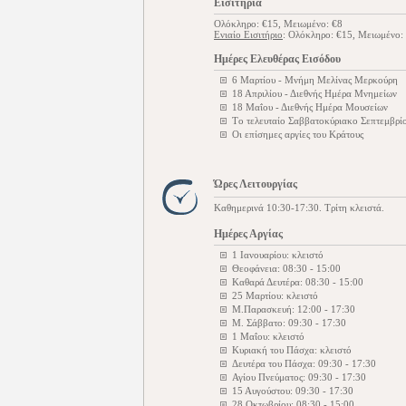
Εισιτήρια
Ολόκληρο: €15, Μειωμένο: €8
Ενιαίο Εισιτήριο
: Ολόκληρο: €15, Μειωμένο:
Ημέρες Ελευθέρας Εισόδου
6 Μαρτίου - Μνήμη Μελίνας Μερκούρη
18 Απριλίου - Διεθνής Ημέρα Μνημείων
18 Μαΐου - Διεθνής Ημέρα Μουσείων
Tο τελευταίο Σαββατοκύριακο Σεπτεμβρίο
Οι επίσημες αργίες του Κράτους
Ώρες Λειτουργίας
Καθημερινά 10:30-17:30. Τρίτη κλειστά.
Ημέρες Αργίας
1 Ιανουαρίου: κλειστό
Θεοφάνεια: 08:30 - 15:00
Καθαρά Δευτέρα: 08:30 - 15:00
25 Μαρτίου: κλειστό
Μ.Παρασκευή: 12:00 - 17:30
Μ. Σάββατο: 09:30 - 17:30
1 Μαΐου: κλειστό
Κυριακή του Πάσχα: κλειστό
Δευτέρα του Πάσχα: 09:30 - 17:30
Αγίου Πνεύματος: 09:30 - 17:30
15 Αυγούστου: 09:30 - 17:30
28 Οκτωβρίου: 08:30 - 15:00