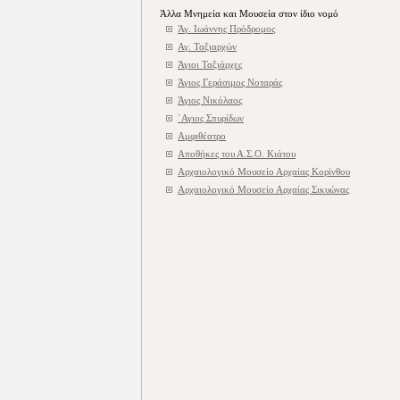
Άλλα Μνημεία και Μουσεία στον ίδιο νομό
Άγ. Ιωάννης Πρόδρομος
Αγ. Ταξιαρχών
Άγιοι Ταξιάρχες
Άγιος Γεράσιμος Νοταράς
Άγιος Νικόλαος
΄Αγιος Σπυρίδων
Αμφιθέατρο
Αποθήκες του Α.Σ.Ο. Κιάτου
Αρχαιολογικό Μουσείο Αρχαίας Κορίνθου
Αρχαιολογικό Μουσείο Αρχαίας Σικυώνας