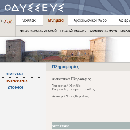
| Μνημεία παγκόσμιας κληρονομιάς
| Θεματικός κατάλογος
| Αλφαβητικός κατάλογος
| Αναλυτ
Πληροφορίες
ΠΕΡΙΓΡΑΦΗ
Διοικητικές Πληροφορίες
ΠΛΗΡΟΦΟΡΙΕΣ
Υπηρεσιακή Μονάδα:
ΦΩΤΟΘΗΚΗ
Εφορεία Αρχαιοτήτων Κορινθίας
Αγιονόρι (Νομός Κορινθίας)
Δείτε επίσης