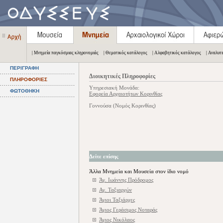
| Μνημεία παγκόσμιας κληρονομιάς
| Θεματικός κατάλογος
| Αλφαβητικός κατάλογος
| Αναλυτ
ΠΕΡΙΓΡΑΦΗ
Διοικητικές Πληροφορίες
ΠΛΗΡΟΦΟΡΙΕΣ
Υπηρεσιακή Μονάδα:
ΦΩΤΟΘΗΚΗ
Εφορεία Αρχαιοτήτων Κορινθίας
Γοννούσα (Νομός Κορινθίας)
Δείτε επίσης
Άλλα Μνημεία και Μουσεία στον ίδιο νομό
Άγ. Ιωάννης Πρόδρομος
Αγ. Ταξιαρχών
Άγιοι Ταξιάρχες
Άγιος Γεράσιμος Νοταράς
Άγιος Νικόλαος