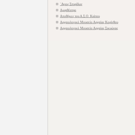
΄Αγιος Σπυρίδων
Αμφιθέατρο
Αποθήκες του Α.Σ.Ο. Κιάτου
Αρχαιολογικό Μουσείο Αρχαίας Κορίνθου
Αρχαιολογικό Μουσείο Αρχαίας Σικυώνας