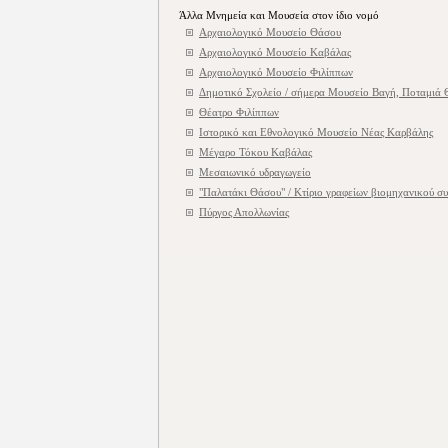
Άλλα Μνημεία και Μουσεία στον ίδιο νομό
Αρχαιολογικό Μουσείο Θάσου
Αρχαιολογικό Μουσείο Καβάλας
Αρχαιολογικό Μουσείο Φιλίππων
Δημοτικό Σχολείο / σήμερα Μουσείο Βαγή, Ποταμιά
Θέατρο Φιλίππων
Ιστορικό και Εθνολογικό Μουσείο Νέας Καρβάλης
Μέγαρο Τόκου Καβάλας
Μεσαιωνικό υδραγωγείο
"Παλατάκι Θάσου" / Κτίριο γραφείων βιομηχανικού σ
Πύργος Απολλωνίας