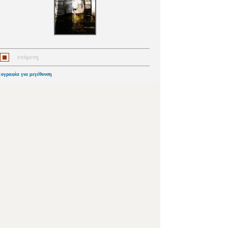
επόμενη
τογραφία για μεγέθυνση