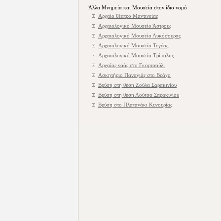
Άλλα Μνημεία και Μουσεία στον ίδιο νομό
Αρχαίο θέατρο Μαντινείας
Αρχαιολογικό Μουσείο Άστρους
Αρχαιολογικό Μουσείο Λυκόσουρας
Αρχαιολογικό Μουσείο Τεγέας
Αρχαιολογικό Μουσείο Τρίπολης
Αρχαίος ναός στο Γκορτσούλι
Ασκητήριο Παναγιάς στο Βράχο
Βρύση στη θέση Ζούλα Σαρακινίου
Βρύση στη θέση Λούτσα Σαρακινίου
Βρύση στο Πλατανάκι Κυνουρίας