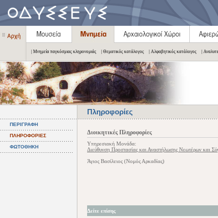
| Μνημεία παγκόσμιας κληρονομιάς
| Θεματικός κατάλογος
| Αλφαβητικός κατάλογος
| Αναλυτ
Πληροφορίες
ΠΕΡΙΓΡΑΦΗ
Διοικητικές Πληροφορίες
ΠΛΗΡΟΦΟΡΙΕΣ
Υπηρεσιακή Μονάδα:
ΦΩΤΟΘΗΚΗ
Διεύθυνση Προστασίας και Αναστήλωσης Νεωτέρων και Σ
Άγιος Βασίλειος (Νομός Αρκαδίας)
Δείτε επίσης