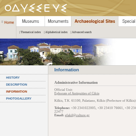
| Thematical index
| Alphabetical index
| Advanced search
Information
HISTORY
Administrative Information
DESCRIPTION
Official Unit:
INFORMATION
Ephorate of Antiquities of Cilcis
PHOTOGALLERY
Kilkis, Τ.Κ. 61100, Palatiano, Kilkis (Prefecture of Kilkis)
Telephone:
+30 2341022005, +30 23410 76661, +30 23
22477
Email:
efakil@culture.gr