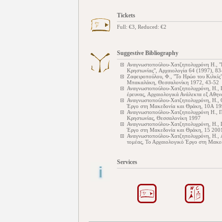
Tickets
Full: €3, Reduced: €2
Suggestive Bibliography
Αναγνωστοπούλου-Xατζηπολυχρόνη Η., "Πα
Kρηστωνίας", Αρχαιολογία 64 (1997), 83
Ζαφειροπούλου, Φ., "Το Ηρώο του Κιλκίς
Μπακαλάκη, Θεσσαλονίκη 1972, 43-52
Αναγνωστοπούλου-Χατζηπολυχρόνη, Η., Π
έρευνας, Αρχαιολογικά Ανάλεκτα εξ Αθη
Αναγνωστοπούλου-Χατζηπολυχρόνη, Η., Ο
Έργο στη Μακεδονία και Θράκη, 10Α 19
Αναγνωστοπούλου-Xατζηπολυχρόνη Η., Πα
Κρηστωνίας, Θεσσαλονίκη 1997
Αναγνωστοπούλου-Χατζηπολυχρόνη, Η., Π
Έργο στη Μακεδονία και Θράκη, 15 200
Αναγνωστοπούλου-Χατζηπολυχρόνη, Η., Α
τομέας, Το Αρχαιολογικό Έργο στη Μακε
Services