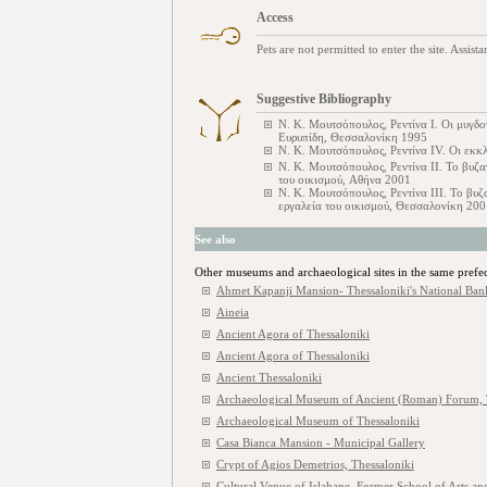
Access
Pets are not permitted to enter the site. Assis
Suggestive Bibliography
Ν. Κ. Μουτσόπουλος, Ρεντίνα Ι. Οι μυγδο
Ευρυπίδη, Θεσσαλονίκη 1995
Ν. Κ. Μουτσόπουλος, Ρεντίνα IV. Οι εκκ
Ν. Κ. Μουτσόπουλος, Ρεντίνα ΙΙ. Το βυζα
του οικισμού, Αθήνα 2001
Ν. Κ. Μουτσόπουλος, Ρεντίνα ΙΙΙ. Το βυζα
εργαλεία του οικισμού, Θεσσαλονίκη 200
See also
Other museums and archaeological sites in the same prefe
Ahmet Kapanji Mansion- Thessaloniki's National Ban
Aineia
Ancient Agora of Thessaloniki
Ancient Agora of Thessaloniki
Ancient Thessaloniki
Archaeological Museum of Ancient (Roman) Forum, 
Archaeological Museum of Thessaloniki
Casa Bianca Mansion - Municipal Gallery
Crypt of Agios Demetrios, Thessaloniki
Cultural Venue of Islahane, Former School of Arts an