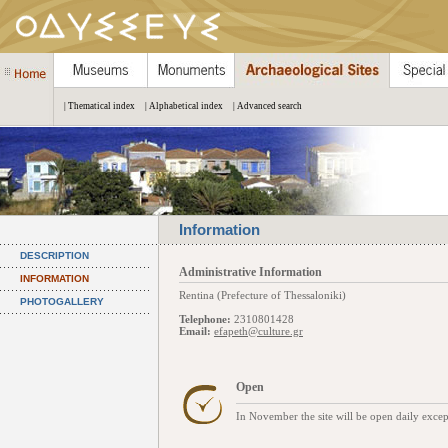
| Thematical index
| Alphabetical index
| Advanced search
Information
DESCRIPTION
Administrative Information
INFORMATION
Rentina (Prefecture of Thessaloniki)
PHOTOGALLERY
Telephone:
2310801428
Email:
efapeth@culture.gr
Open
In November the site will be open daily exc