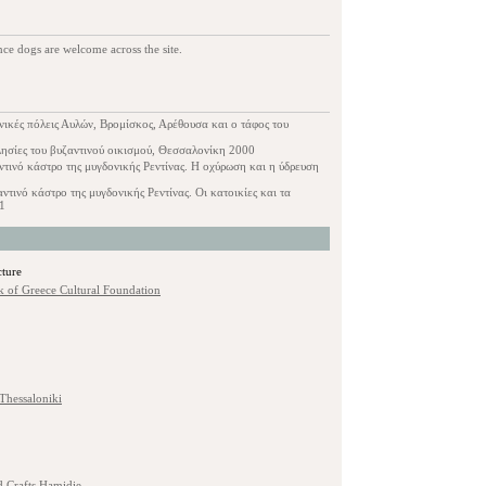
tance dogs are welcome across the site.
νικές πόλεις Αυλών, Βρομίσκος, Αρέθουσα και ο τάφος του
λησίες του βυζαντινού οικισμού, Θεσσαλονίκη 2000
ντινό κάστρο της μυγδονικής Ρεντίνας. Η οχύρωση και η ύδρευση
ντινό κάστρο της μυγδονικής Ρεντίνας. Οι κατοικίες και τα
1
cture
k of Greece Cultural Foundation
Thessaloniki
d Crafts Hamidie