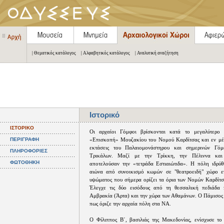
| Θεματικός κατάλογος
| Αλφαβητικός κατάλογος
| Αναλυτική αναζήτηση
Ιστορικό
ΙΣΤΟΡΙΚΟ
Οι αρχαίοι Γόμφοι βρίσκονται κατά το μεγαλύτερο
ΠΕΡΙΓΡΑΦΗ
«Επισκοπή» Μουζακίου του Νομού Καρδίτσας και εν μέρ
εκτάσεις του Παλαιομονάστηρου και σημερινών Γό
ΠΛΗΡΟΦΟΡΙΕΣ
Τρικάλων. Μαζί με την Τρίκκη, την Πέλιννα κα
ΦΩΤΟΘΗΚΗ
αποτελούσαν την «τετράδα Εστιαιώτιδα». Η πόλη ιδρύ
αιώνα από συνοικισμό κωμών σε "θεατροειδή" χώρο ε
υψώματος που σήμερα ορίζει τα όρια των Νομών Καρδίτσ
Έλεγχε τις δύο εισόδους από τη θεσσαλική πεδιάδα 
Αμβρακία (Άρτα) και την χώρα των Αθαμάνων. Ο Πάμισος 
πως όριζε την αρχαία πόλη στα ΝΑ.
Ο Φίλιππος Β΄, βασιλιάς της Μακεδονίας, ενίσχυσε το