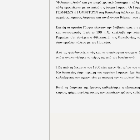
"Φιλιπποπολιτών" και για μικρό χρονικό διάστημα η πόλη
πόλη εμφανίζεται με το παλιό της όνομα Γόμφοι. Οι Γόμφ
ΓΟΜΦΕΩΝ ή ΓΟΜΦΙΤΟΥΝ στη θεσσαλική διάλεκτο. Στις πα
αρχαίους Γόμφους λάτρευαν και τον Διόνυσο Κάρπιο, που 
Επειδή οι αρχαίοι Γόμφοι έλεγχαν την διάβαση προς την
και καταστροφές. Έτσι το 198 π.Χ. κατέλαβε την πόλ
Ρωμαίων, στη συνέχεια ο Φίλιππος Ε΄ της Μακεδονίας, το
στον εμφύλιο πόλεμο με τον Πομπήιο.
Από τις φιλολογικές πηγές και τα ανασκαφικά στοιχεία 
οπότε ανακαινίστηκε το τείχος της από τον Ιουστινιανό.
Ήδη από τη δεκαετία του 1960 είχε ερευνηθεί τμήμα του τε
δύο δεκαετίες στην περιοχή των αρχαίων Γόμφων, έχει δ
καλλιέργειας των αγρών, είτε με αφορμή την κατασκευή δη
Κατά τη διάρκεια της έρευνας καθαρίστηκε η εξωτερικ
κτιρίου, τμήμα μεγάλης οικίας των ρωμαϊκών χρόνων, καθώς