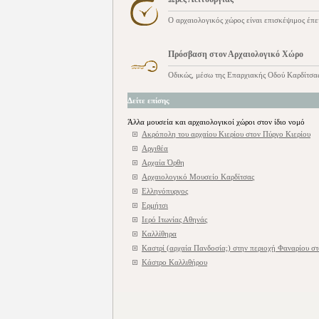
Ο αρχαιολογικός χώρος είναι επισκέψιμος έπε
Πρόσβαση στον Αρχαιολογικό Χώρο
Οδικώς, μέσω της Επαρχιακής Οδού Καρδίτσα
Δείτε επίσης
Άλλα μουσεία και αρχαιολογικοί χώροι στον ίδιο νομό
Ακρόπολη του αρχαίου Κιερίου στον Πύργο Κιερίου
Αργιθέα
Αρχαία Όρθη
Αρχαιολογικό Μουσείο Καρδίτσας
Ελληνόπυργος
Ερμήτσι
Ιερό Ιτωνίας Αθηνάς
Καλλίθηρα
Καστρί (αρχαία Πανδοσία;) στην περιοχή Φαναρίου σ
Κάστρο Καλλιθήρου