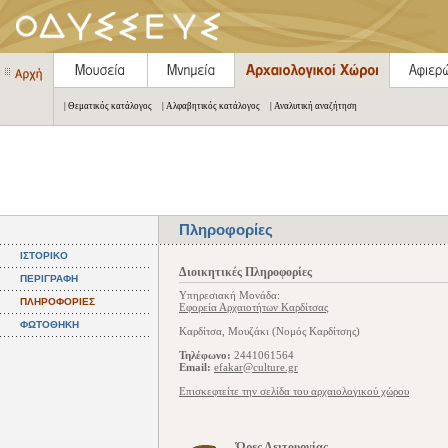
| Θεματικός κατάλογος
| Αλφαβητικός κατάλογος
| Αναλυτική αναζήτηση
Πληροφορίες
ΙΣΤΟΡΙΚΟ
Διοικητικές Πληροφορίες
ΠΕΡΙΓΡΑΦΗ
Υπηρεσιακή Μονάδα:
ΠΛΗΡΟΦΟΡΙΕΣ
Εφορεία Αρχαιοτήτων Καρδίτσας
ΦΩΤΟΘΗΚΗ
Καρδίτσα, Μουζάκι (Νομός Καρδίτσης)
Τηλέφωνο:
2441061564
Email:
efakar@culture.gr
Επισκεφτείτε την σελίδα του αρχαιολογικού χώρου
Ώρες Λειτουργίας