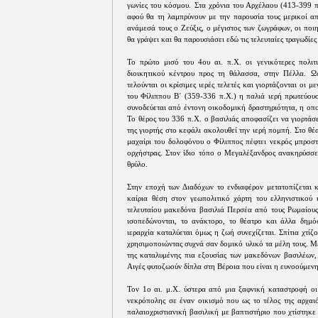
γωνίες του κόσμου. Στα χρόνια του Αρχέλαου (413-399 π
αφού θα τη λαμπρύνουν με την παρουσία τους μερικοί απ
ανάμεσά τους ο Ζεύξις, ο μέγιστος των ζωγράφων, οι ποιη
θα γράψει και θα παρουσιάσει εδώ τις τελευταίες τραγωδίες
Το πρώτο μισό του 4ου αι. π.Χ. οι γενικότερες πολιτι
διοικητικού κέντρου προς τη θάλασσα, στην Πέλλα. Ω
τελούνται οι κρίσιμες ιερές τελετές και γιορτάζονται οι μ
του Φίλιππου Β΄ (359-336 π.Χ.) η παλιά ιερή πρωτεύουσ
συνοδεύεται από έντονη οικοδομική δραστηριότητα, η οπο
Το θέρος του 336 π.Χ. ο βασιλιάς αποφασίζει να γιορτάσ
της γιορτής στο κεφάλι ακολουθεί την ιερή πομπή. Στο θ
μαχαίρι του δολοφόνου ο Φίλιππος πέφτει νεκρός μπροστ
ορχήστρας. Στον ίδιο τόπο ο Μεγαλέξανδρος ανακηρύσσετ
θρύλο.
Στην εποχή των Διαδόχων το ενδιαφέρον μετατοπίζεται κ
καίρια θέση στον γεωπολιτικό χάρτη του ελληνιστικού 
τελευταίου μακεδόνα βασιλιά Περσέα από τους Ρωμαίους,
ισοπεδώνονται, το ανάκτορο, το θέατρο και άλλα δημόσ
ιεραρχία καταλύεται όμως η ζωή συνεχίζεται. Σπίτια χτίζ
χρησιμοποιώντας συχνά σαν δομικό υλικό τα μέλη τους. Μ
της καταλυμένης πια εξουσίας των μακεδόνων βασιλέων, 
Αιγές φυτοζωούν δίπλα στη Βέροια που είναι η ευνοούμενη
Τον 1ο αι. μ.Χ. ύστερα από μια ξαφνική καταστροφή οι
νεκρόπολης σε έναν οικισμό που ως το τέλος της αρχαιό
παλαιοχριστιανική βασιλική με βαπτιστήριο που χτίστηκε