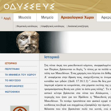
| Θεματικός κατάλογος
| Αλφαβητικός κατάλογος
| Αναλυτική αναζήτηση
Ιστορικό
ΙΣΤΟΡΙΚΟ
Στη νότια άκρη του μακεδονικού κάμπου, σκαρφαλωμένε
ΠΕΡΙΓΡΑΦΗ
των Πιερίων, βρίσκονται οι Αιγές, "ο τόπος με τα πολλά 
πόλη των Μακεδόνων. Ένας χρησμός που λέγεται ότι δόθη
ΤΑ ΜΝΗΜΕΙΑ ΤΟΥ ΧΩΡΟΥ
Α΄ αναφέρεται στην ίδρυση τους, συσχετίζοντας το όνομ
ΤΟ ΜΟΥΣΕΙΟ
κοπάδια των γιδιών: (Διόδ. 17.16.1.1) ''..όπου θα δεις χι
λαμπερά κέρατα να κοιμούνται, στα χώματα εκείνης της γ
ΠΛΗΡΟΦΟΡΙΕΣ
τρισμακάριστους θεούς και χτίσε το άστυ μιας πόλης''. Tο
ΦΩΤΟΘΗΚΗ
αστικό κέντρο βρίσκεται στα νότια του Αλιάκμονα, 
περιοχής που ήταν για τον Ηρόδοτο η ''Μακεδονίς γη'
Μακεδόνων. Το ποτάμι προστάτευε σαν φυσικό οχυρό τ
κινδύνους του βορά και συγχρόνως εξασφάλιζε την άμεση 
θάλασσα που τότε βρισκόταν πολύ πιο κοντά, ενώ 