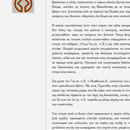
βρισκόταν η πόλη, συναντιόταν ο κύριος οδικός άξονας που
Πιέρια, συνέδεε τη λεκάνη της Μακεδονίας με τη νότ
δρόμο που, ξεκινώντας από τα λιμάνια της Πιερίας και πα
υπώρειες των βουνών, οδηγούσε στο βορά και στην ανατολ
Η πρώτη εγκατάσταση έγινε στον κάμπο την τρίτη προχρισ
Στο τέλος της εποχής του χαλκού ο οικισμός, ακολου
μετακινήθηκε προς τις υπώρειες του βουνού. Όπως δείχ
απλώνεται σε έκταση πολλών εκατοντάδων στρεμμάτων εν
εποχή του σιδήρου, (11ος-7ος αι. π.Χ.) είχε ήδη αναπτ
κέντρο. Κομψά γεωμετρικά αγγεία τεκμηριώνουν τις επα
χάλκινα κοσμήματα, προϊόντα της ιδιαίτερα ανεπτυγμένη
πλούτο, αλλά και για την ποιότητα τους υπογραμμίζουν 
τα πρώιμα αυτά χρόνια. Οικισμοί και νεκροταφεία διάσπ
την διαπίστωση και μαρτυρούν την πυκνή κατοίκηση κ
επόμενους αιώνες.
Στα μέσα του 7ου αι. π.Χ. ο Περδίκκας Α΄, απόγονος του
στον μακεδονικό θρόνο. Με τους Τημενίδες στην εξουσία 
κύριοι της πλούσιας χώρας που θα πάρει από αυτούς το όν
της συνδέεται άρρηκτα με την τύχη της δυναστείας, όντας 
τον 6ο και τον 5ο αι. π.Χ. περίοδο μεγάλης ακμής και πλ
της νεκρόπολης.
Την εποχή αυτή οι Αιγές είναι πραγματικά η πρώτη πόλη
ζωή αγγίζει πρωτοφανή επίπεδα εκζήτησης και πολυτέλ
νοικοκυριά των εκλεκτών, για τις κυρίες της αυλής οι 
μετάλλινα σκεύη και κοσμήματα που συχνά είναι μικρά κ