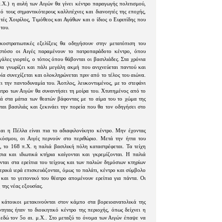
.Χ.) η αυλή των Αιγών θα γίνει κέντρο παραγωγής πολιτισμού,
ό τους σημαντικότερους καλλιτέχνες και διανοητές της εποχής,
τές Χοιρίλος, Τιμόθεος και Αγάθων και ο ίδιος ο Ευριπίδης που
 του.
κοστρατιωτικές εξελίξεις θα οδηγήσουν στην μετατόπιση του
στόσο οι Αιγές παραμένουν το πατροπαράδοτο κέντρο, όπου
εγάλες γιορτές, ο τόπος όπου θάβονται οι βασιλιάδες. Στα χρόνια
α γνωρίζει και πάλι μεγάλη ακμή που ανιχνεύεται παντού και
ία συνεχίζεται και ολοκληρώνεται πριν από το τέλος του αιώνα.
ει την παντοδυναμία του. Άοπλος, λευκοντυμένος, με το στεφάνι
έατρο των Αιγών θα συναντήσει τη μοίρα του. Χτυπημένος από το
ά στα μάτια των θεατών βάφοντας με το αίμα του το χώμα της
αι βασιλιάς και ξεκινάει την πορεία που θα τον οδηγήσει στο
αι η Πέλλα είναι πια το αδιαφιλονίκητο κέντρο. Μην έχοντας
κόσμου, οι Αιγές περνούν στο περιθώριο. Μετά την ήττα του
 το 168 π.Χ. η παλιά βασιλική πόλη καταστρέφεται. Τα τείχη
ια και ιδιωτικά κτήρια καίγονται και γκρεμίζονται. Η παλιά
ονται στα ερείπια του τείχους και των παλιών δημόσιων κτηρίων
ερικά ιερά επισκευάζονται, όμως το παλάτι, κέντρο και σύμβολο
και το γειτονικό του θέατρο απομένουν ερείπια για πάντα. Οι
 της νέας εξουσίας.
 κάτοικοι μετακινούνται στον κάμπο στα βορειοανατολικά της
τητας ήταν το διοικητικό κέντρο της περιοχής, όπως δείχνει η
 εδώ τον 5ο αι. μ.Χ.. Στο μεταξύ το όνομα των Αιγών έπαψε να