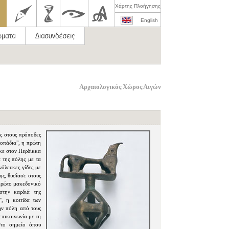
Χάρτης Πλοήγησης
English
Αρχαιολογικός Χώρος Αιγών
ς στους πρόποδες
κοπάδια", η πρώτη
κε στον Περδίκκα
α της πόλης με τα
ονόλευκες γίδες με
ης, θυσίασε στους
 πρώτο μακεδονικό
στην καρδιά της
', η κοιτίδα των
ην πόλη από τους
επικοινωνία με τη
στο σημείο όπου