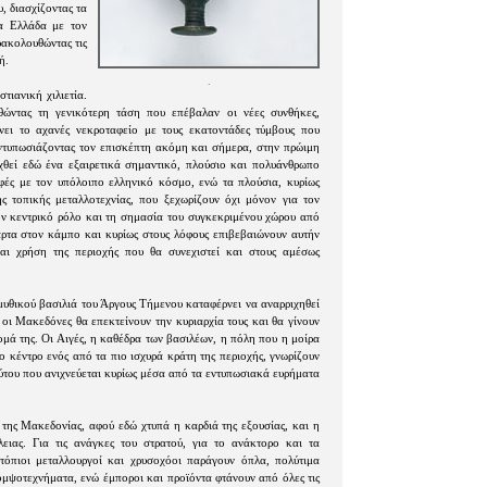
, διασχίζοντας τα
ια Ελλάδα με τον
ρακολουθώντας τις
ή.
.
τιανική χιλιετία.
θώντας τη γενικότερη τάση που επέβαλαν οι νέες συνθήκες,
νει το αχανές νεκροταφείο με τους εκατοντάδες τύμβους που
τυπωσιάζοντας τον επισκέπτη ακόμη και σήμερα, στην πρώιμη
υχθεί εδώ ένα εξαιρετικά σημαντικό, πλούσιο και πολυάνθρωπο
φές με τον υπόλοιπο ελληνικό κόσμο, ενώ τα πλούσια, κυρίως
ς τοπικής μεταλλοτεχνίας, που ξεχωρίζουν όχι μόνον για τον
τον κεντρικό ρόλο και τη σημασία του συγκεκριμένου χώρου από
αρτα στον κάμπο και κυρίως στους λόφους επιβεβαιώνουν αυτήν
αι χρήση της περιοχής που θα συνεχιστεί και στους αμέσως
 μυθικού βασιλιά του Άργους Τήμενου καταφέρνει να αναρριχηθεί
οι Μακεδόνες θα επεκτείνουν την κυριαρχία τους και θα γίνουν
ομά της. Οι Αιγές, η καθέδρα των βασιλέων, η πόλη που η μοίρα
το κέντρο ενός από τα πιο ισχυρά κράτη της περιοχής, γνωρίζουν
ούτου που ανιχνεύεται κυρίως μέσα από τα εντυπωσιακά ευρήματα
 της Μακεδονίας, αφού εδώ χτυπά η καρδιά της εξουσίας, και η
ειας. Για τις ανάγκες του στρατού, για το ανάκτορο και τα
ντόπιοι μεταλλουργοί και χρυσοχόοι παράγουν όπλα, πολύτιμα
ομψοτεχνήματα, ενώ έμποροι και προϊόντα φτάνουν από όλες τις