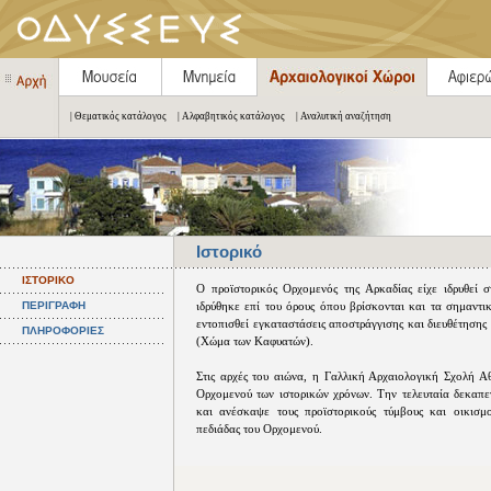
| Θεματικός κατάλογος
| Αλφαβητικός κατάλογος
| Αναλυτική αναζήτηση
Ιστορικό
ΙΣΤΟΡΙΚΟ
Ο προϊστορικός Ορχομενός της Αρκαδίας είχε ιδρυθεί σ
ΠΕΡΙΓΡΑΦΗ
ιδρύθηκε επί του όρους όπου βρίσκονται και τα σημαντι
εντοπισθεί εγκαταστάσεις αποστράγγισης και διευθέτησης
ΠΛΗΡΟΦΟΡΙΕΣ
(Χώμα των Καφυατών).
Στις αρχές του αιώνα, η Γαλλική Αρχαιολογική Σχολή Α
Ορχομενού των ιστορικών χρόνων. Την τελευταία δεκαπε
και ανέσκαψε τους προϊστορικούς τύμβους και οικισμού
πεδιάδας του Ορχομενού.