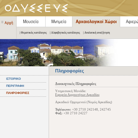
| Θεματικός κατάλογος
| Αλφαβητικός κατάλογος
| Αναλυτική αναζήτηση
Πληροφορίες
ΙΣΤΟΡΙΚΟ
Διοικητικές Πληροφορίες
ΠΕΡΙΓΡΑΦΗ
Υπηρεσιακή Μονάδα:
ΠΛΗΡΟΦΟΡΙΕΣ
Εφορεία Αρχαιοτήτων Αρκαδίας
Αρκαδικό Ορχομενού (Νομός Αρκαδίας)
Τηλέφωνο:
+30 2710 242148, 242745
Φαξ:
+30 2710 24227