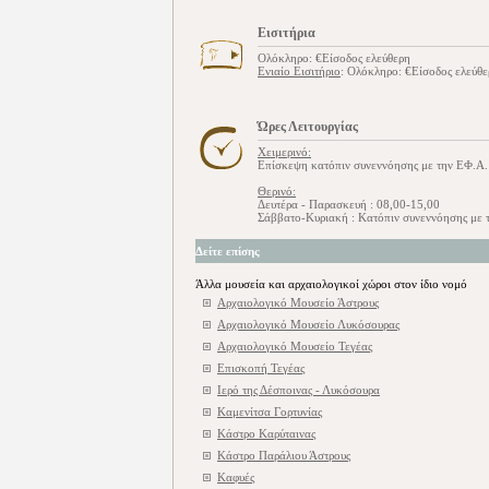
Εισιτήρια
Ολόκληρο: €Είσοδος ελεύθερη
Ενιαίο Εισιτήριο
: Ολόκληρο: €Είσοδος ελεύθ
Ώρες Λειτουργίας
Χειμερινό:
Επίσκεψη κατόπιν συνεννόησης με την ΕΦ.Α.
Θερινό:
Δευτέρα - Παρασκευή : 08,00-15,00
Σάββατο-Κυριακή : Κατόπιν συνεννόησης με 
Δείτε επίσης
Άλλα μουσεία και αρχαιολογικοί χώροι στον ίδιο νομό
Αρχαιολογικό Μουσείο Άστρους
Αρχαιολογικό Μουσείο Λυκόσουρας
Αρχαιολογικό Μουσείο Τεγέας
Επισκοπή Τεγέας
Ιερό της Δέσποινας - Λυκόσουρα
Καμενίτσα Γορτυνίας
Κάστρο Καρύταινας
Κάστρο Παράλιου Άστρους
Καφυές