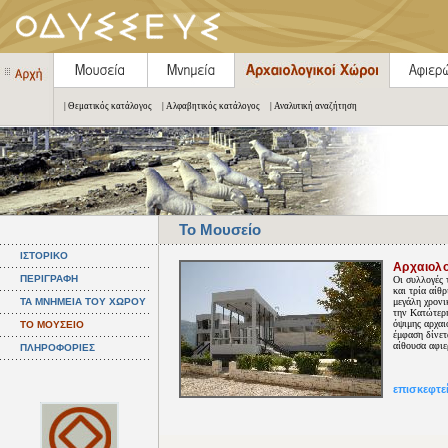
| Θεματικός κατάλογος
| Αλφαβητικός κατάλογος
| Αναλυτική αναζήτηση
Το Μουσείο
ΙΣΤΟΡΙΚΟ
Αρχαιολ
ΠΕΡΙΓΡΑΦΗ
Οι συλλογές 
και τρία αίθ
ΤΑ ΜΝΗΜΕΙΑ ΤΟΥ ΧΩΡΟΥ
μεγάλη χρονι
την Κατώτερη
όψιμης αρχαι
ΤΟ ΜΟΥΣΕΙΟ
έμφαση δίνετ
αίθουσα αφιε
ΠΛΗΡΟΦΟΡΙΕΣ
επισκεφτε