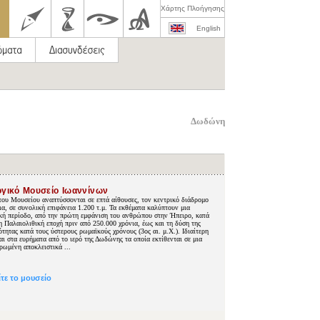
Χάρτης Πλοήγησης
English
Δωδώνη
ογικό Μουσείο Ιωαννίνων
του Μουσείου αναπτύσσονται σε επτά αίθουσες, τον κεντρικό διάδρομο
ρια, σε συνολική επιφάνεια 1.200 τ.μ. Τα εκθέματα καλύπτουν μια
κή περίοδο, από την πρώτη εμφάνιση του ανθρώπου στην Ήπειρο, κατά
 Παλαιολιθική εποχή πριν από 250.000 χρόνια, έως και τη δύση της
ότητας κατά τους ύστερους ρωμαϊκούς χρόνους (3ος αι. μ.Χ.). Ιδιαίτερη
αι στα ευρήματα από το ιερό της Δωδώνης τα οποία εκτίθενται σε μια
ρωμένη αποκλειστικά ...
ίτε το μουσείο