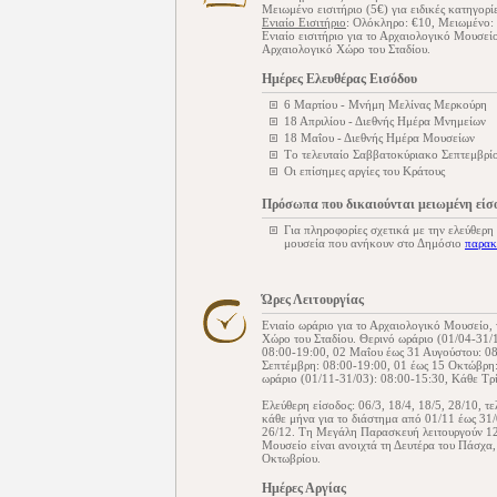
Μειωμένο εισιτήριο (5€) για ειδικές κατηγορί
Ενιαίο Εισιτήριο
: Ολόκληρο: €10, Μειωμένο:
Ενιαίο εισιτήριο για το Αρχαιολογικό Μουσείο
Αρχαιολογικό Χώρο του Σταδίου.
Ημέρες Ελευθέρας Εισόδου
6 Μαρτίου - Μνήμη Μελίνας Μερκούρη
18 Απριλίου - Διεθνής Ημέρα Μνημείων
18 Μαΐου - Διεθνής Ημέρα Μουσείων
Tο τελευταίο Σαββατοκύριακο Σεπτεμβρίο
Οι επίσημες αργίες του Κράτους
Πρόσωπα που δικαιούνται μειωμένη είσ
Για πληροφορίες σχετικά με την ελεύθερη
μουσεία που ανήκουν στο Δημόσιο
παρακ
Ώρες Λειτουργίας
Ενιαίο ωράριο για το Αρχαιολογικό Μουσείο, 
Χώρο του Σταδίου. Θερινό ωράριο (01/04-31/10
08:00-19:00, 02 Μαΐου έως 31 Αυγούστου: 08
Σεπτέμβρη: 08:00-19:00, 01 έως 15 Οκτώβρη:
ωράριο (01/11-31/03): 08:00-15:30, Κάθε Τρί
Ελεύθερη είσοδος: 06/3, 18/4, 18/5, 28/10, 
κάθε μήνα για το διάστημα από 01/11 έως 31
26/12. Tη Μεγάλη Παρασκευή λειτουργούν 12
Μουσείο είναι ανοιχτά τη Δευτέρα του Πάσχα,
Οκτωβρίου.
Ημέρες Αργίας