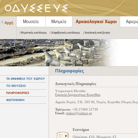
| Θεματικός κατάλογος
| Αλφαβητικός κατάλογος
| Αναλυτική αναζήτηση
Πληροφορίες
ΤΑ ΜΝΗΜΕΙΑ ΤΟΥ ΧΩΡΟΥ
Διοικητικές Πληροφορίες
ΤΟ ΜΟΥΣΕΙΟ
Υπηρεσιακή Μονάδα:
ΠΛΗΡΟΦΟΡΙΕΣ
Εφορεία Αρχαιοτήτων Κορινθίας
ΦΩΤΟΘΗΚΗ
Αρχαία Νεμέα, Τ.Κ. 205 00, Νεμέα, Κορινθία (Νομός Κορ
Τηλέφωνο:
+30 27460 22739
Email:
efakor@culture.gr
Εισιτήρια
Ολόκληρο: €10, Μειωμένο: €5