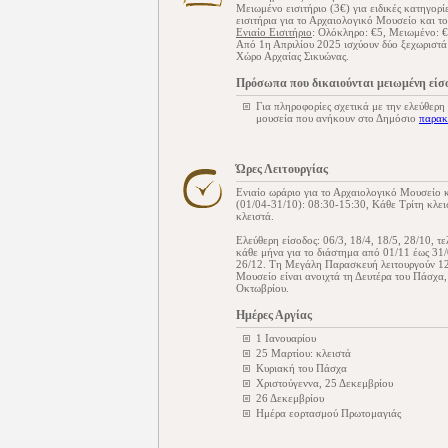
Μειωμένο εισιτήριο (3€) για ειδικές κατηγορ
εισιτήρια για το Αρχαιολογικό Μουσείο και τ
Ενιαίο Εισιτήριο
: Ολόκληρο: €5, Μειωμένο: 
Από 1η Απριλίου 2025 ισχύουν δύο ξεχωριστά 
Χώρο Αρχαίας Σικυώνας.
Πρόσωπα που δικαιούνται μειωμένη είσ
Για πληροφορίες σχετικά με την ελεύθερη
μουσεία που ανήκουν στο Δημόσιο
παρακ
Ώρες Λειτουργίας
Ενιαίο ωράριο για το Αρχαιολογικό Μουσείο 
(01/04-31/10): 08:30-15:30, Κάθε Τρίτη κλει
κλειστά.
Ελεύθερη είσοδος: 06/3, 18/4, 18/5, 28/10, 
κάθε μήνα για το διάστημα από 01/11 έως 31
26/12. Tη Μεγάλη Παρασκευή λειτουργούν 12
Μουσείο είναι ανοιχτά τη Δευτέρα του Πάσχα,
Οκτωβρίου.
Ημέρες Αργίας
1 Ιανουαρίου
25 Μαρτίου: κλειστά
Κυριακή του Πάσχα
Χριστούγεννα, 25 Δεκεμβρίου
26 Δεκεμβρίου
Ημέρα εορτασμού Πρωτομαγιάς