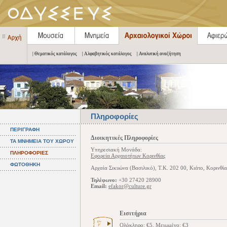
| Θεματικός κατάλογος
| Αλφαβητικός κατάλογος
| Αναλυτική αναζήτηση
Πληροφορίες
ΠΕΡΙΓΡΑΦΗ
Διοικητικές Πληροφορίες
ΤΑ ΜΝΗΜΕΙΑ ΤΟΥ ΧΩΡΟΥ
Υπηρεσιακή Μονάδα:
ΠΛΗΡΟΦΟΡΙΕΣ
Εφορεία Αρχαιοτήτων Κορινθίας
ΦΩΤΟΘΗΚΗ
Αρχαία Σικυώνα (Βασιλικό), Τ.Κ. 202 00, Κιάτο, Κορινθί
Τηλέφωνο:
+30 27420 28900
Email:
efakor@culture.gr
Εισιτήρια
Ολόκληρο: €5, Μειωμένο: €3