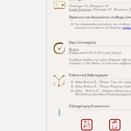
Ολόκληρο: €5, Μειωμένο: €3
Ενιαίο Εισιτήριο
: Ολόκληρο: €5, Μειωμένο: 
Πρόσωπα που δικαιούνται ελεύθερη είσ
Για πληροφορίες σχετικά με την ελεύθερη
μουσεία που ανήκουν στο Δημόσιο
παρακ
Ώρες Λειτουργίας
Θερινό:
Καθημερινά 8.00-15.30 (εκτός Τρίτης)
Ελεύθερη είσοδος: την πρώτη Κυριακή κάθε 
Απριλίου, η 18η Μαΐου, το τελευταίο σαββατ
Ενδεικτική Βιβλιογραφία
Αδάμ-Βελένη Π., "Πέτρες. Τρία νέα ευρ
Αδάμ-Βελένη Π., "Πέτρες Φλώρινας: δώδ
Αδάμ – Βελένη Π., «Πρώτες ειδήσεις για
ΧΙΙ Διεθνούς Συνεδρίου Κλασικής Αρχαιολ
Εξυπηρέτηση Επισκεπτών