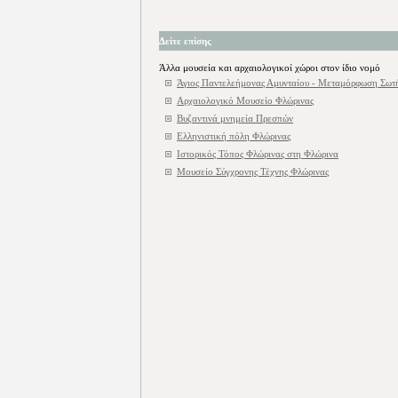
Δείτε επίσης
Άλλα μουσεία και αρχαιολογικοί χώροι στον ίδιο νομό
Άγιος Παντελεήμονας Αμυνταίου - Μεταμόρφωση Σωτ
Αρχαιολογικό Μουσείο Φλώρινας
Βυζαντινά μνημεία Πρεσπών
Ελληνιστική πόλη Φλώρινας
Ιστορικός Τόπος Φλώρινας στη Φλώρινα
Μουσείο Σύγχρονης Τέχνης Φλώρινας