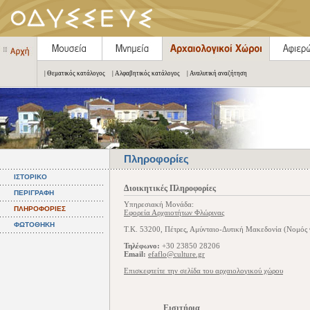
| Θεματικός κατάλογος
| Αλφαβητικός κατάλογος
| Αναλυτική αναζήτηση
Πληροφορίες
ΙΣΤΟΡΙΚΟ
Διοικητικές Πληροφορίες
ΠΕΡΙΓΡΑΦΗ
Υπηρεσιακή Μονάδα:
ΠΛΗΡΟΦΟΡΙΕΣ
Εφορεία Αρχαιοτήτων Φλώρινας
ΦΩΤΟΘΗΚΗ
Τ.Κ. 53200, Πέτρες, Αμύνταιο-Δυτική Μακεδονία (Νομός
Τηλέφωνο:
+30 23850 28206
Email:
efaflo@culture.gr
Επισκεφτείτε την σελίδα του αρχαιολογικού χώρου
Εισιτήρια