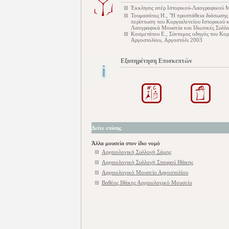
Έκκλησις υπέρ Ιστορικού-Λαογραφικού Μ
Τουμασάτος Η., "Η προσπάθεια διάσωσης 
περίπτωση του Κοργιαλενείου Ιστορικού 
Λαογραφικά Μουσεία και Ιδιωτικές Συλλ
Κοσμετάτου Ε., Σύντομος οδηγός του Κορ
Αργοστολίου, Αργοστόλι 2003
Εξυπηρέτηση Επισκεπτών
Δείτε επίσης
Άλλα μουσεία στον ίδιο νομό
Αρχαιολογική Συλλογή Σάμης
Αρχαιολογική Συλλογή Σταυρού Ιθάκης
Αρχαιολογικό Μουσείο Αργοστολίου
Βαθέος Ιθάκης Αρχαιολογικό Μουσείο