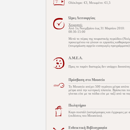
Ολόκληρο: €3, Μειωμένο: €1,5
Ώρες Λειτουργίας
Χειμερινό:
Από 1η Νοεμβρίου έως 31 Μαρτίου 2010:
08:30-15:00
Μετά το πέρας της τουριστικής περιόδου (Νοέ
προκειμένου να γίνουν οι εργασίες καθαρισμο
(τεκμηρίωση-αρχείο-εισαγωγές-προγράμματα)
Α.Μ.Ε.Α.
Προς το παρόν δυστυχώς δεν υπάρχει δυνατό
Πρόσβαση στο Μουσείο
Το Μουσείο απέχει 500 περίπου μέτρα απότο
μέτρα από την κεντρική πλατεία. Βρίσκεται π
γίνεται είτε με τα πόδια είτε με ταξί από τα 
Πωλητήριο
Καρτ-ποστάλ (ασπρόμαυρες και έγχρωμες με α
(εκδόσεις του Μουσείου).
Ενδεικτική Βιβλιογραφία