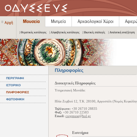
| Θεματικός κατάλογος
| Αλφαβητικός κατάλογος
| Ιδιωτικές συλλογές
| Αναλυτική αναζήτηση
Πληροφορίες
ΠΕΡΙΓΡΑΦΗ
Διοικητικές Πληροφορίες
ΙΣΤΟΡΙΚΟ
Υπηρεσιακή Μονάδα:
ΠΛΗΡΟΦΟΡΙΕΣ
ΦΩΤΟΘΗΚΗ
Ηλία Ζερβού 12, Τ.Κ. 28100, Αργοστόλι (Νομός Κεφαλλην
Τηλέφωνο:
+30 26710 28835
Φαξ:
+30 26710 22583
Email:
corgmuse@hol.gr
Εισιτήρια