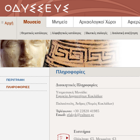
| Θεματικός κατάλογος
| Αλφαβητικός κατάλογος
| Ιδιωτικές συλλογές
| Αναλυτική αναζήτηση
Πληροφορίες
ΠΕΡΙΓΡΑΦΗ
Διοικητικές Πληροφορίες
ΠΛΗΡΟΦΟΡΙΕΣ
Υπηρεσιακή Μονάδα:
Εφορεία Αρχαιοτήτων Κυκλάδων
Παλαιόπολη, Άνδρος (Νομός Κυκλάδων)
Τηλέφωνο:
+30 22820 41985
Email:
efakyk@culture.gr
Εισιτήρια
Ολόκληρο: €5, Μειωμένο: €3