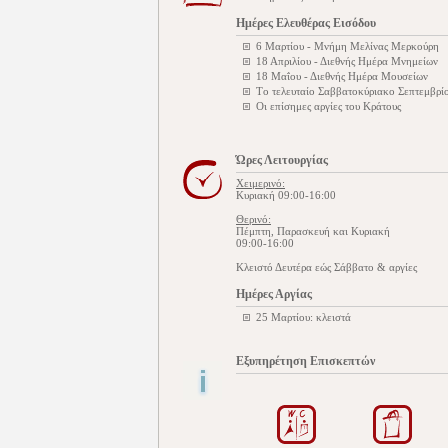
Ημέρες Ελευθέρας Εισόδου
6 Μαρτίου - Μνήμη Μελίνας Μερκούρη
18 Απριλίου - Διεθνής Ημέρα Μνημείων
18 Μαΐου - Διεθνής Ημέρα Μουσείων
Tο τελευταίο Σαββατοκύριακο Σεπτεμβρίο
Οι επίσημες αργίες του Κράτους
Ώρες Λειτουργίας
Χειμερινό:
Κυριακή 09:00-16:00
Θερινό:
Πέμπτη, Παρασκευή και Κυριακή
09:00-16:00
Kλειστό Δευτέρα εώς Σάββατο & αργίες
Ημέρες Αργίας
25 Μαρτίου: κλειστά
Εξυπηρέτηση Επισκεπτών