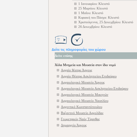
1 Ιανουαρίου: Κλειστό
25 Μαρτίου: Κλειστό
1 Μαΐου: Κλειστό
Κυριακή του Πάσχα: Κλειστό
Χριστούγεννα, 25 Δεκεμβρίου: Κλειστό
26 Δεκεμβρίου: Κλειστό
Δείτε τις πληροφορίες του χώρου
Δείτε επίσης
Άλλα Μνημεία και Μουσεία στον ίδιο νομό
Αρχαίο θέατρο Άργους
Αρχαίο Θέατρο Ασκληπιείου Επιδαύρου
Αρχαιολογικό Μουσείο Άργους
Αρχαιολογικό Μουσείο Ασκληπιείου Επιδαύρου
Αρχαιολογικό Μουσείο Μυκηνών
Αρχαιολογικό Μουσείο Ναυπλίου
Αρχοντικό Κωνσταντόπουλου
Βυζαντινό Μουσείο Αργολίδας
Γεωμετρικός Ναός Τίρυνθας
Δημαρχείο Άργους