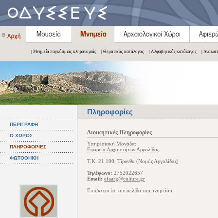
| Μνημεία παγκόσμιας κληρονομιάς
| Θεματικός κατάλογος
| Αλφαβητικός κατάλογος
| Αναλυτ
Πληροφορίες
ΠΕΡΙΓΡΑΦΗ
Διοικητικές Πληροφορίες
Ο ΧΩΡΟΣ
Υπηρεσιακή Μονάδα:
ΠΛΗΡΟΦΟΡΙΕΣ
Εφορεία Αρχαιοτήτων Αργολίδας
ΦΩΤΟΘΗΚΗ
Τ.Κ. 21 100, Τίρυνθα (Νομός Αργολίδας)
Τηλέφωνο:
2752022657
Email:
efaarg@culture.gr
Επισκεφτείτε την σελίδα του μνημείου
.