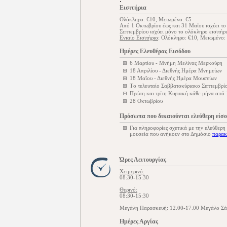
Εισιτήρια
Ολόκληρο: €10, Μειωμένο: €5
Από 1 Οκτωβρίου έως και 31 Μαΐου ισχύει το 
Σεπτεμβρίου ισχύει μόνο το ολόκληρο εισιτήρι
Ενιαίο Εισιτήριο
: Ολόκληρο: €10, Μειωμένο:
Ημέρες Ελευθέρας Εισόδου
6 Μαρτίου - Μνήμη Μελίνας Μερκούρη
18 Απριλίου - Διεθνής Ημέρα Μνημείων
18 Μαΐου - Διεθνής Ημέρα Μουσείων
Tο τελευταίο Σαββατοκύριακο Σεπτεμβρίο
Πρώτη και τρίτη Κυριακή κάθε μήνα από
28 Οκτωβρίου
Πρόσωπα που δικαιούνται ελεύθερη είσ
Για πληροφορίες σχετικά με την ελεύθερη
μουσεία που ανήκουν στο Δημόσιο
παρακ
Ώρες Λειτουργίας
Χειμερινό:
08:30-15:30
Θερινό:
08:30-15:30
Μεγάλη Παρασκευή: 12.00-17.00 Μεγάλο Σά
Ημέρες Αργίας