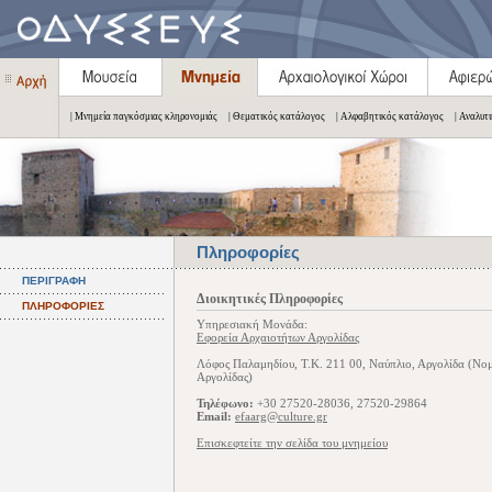
| Μνημεία παγκόσμιας κληρονομιάς
| Θεματικός κατάλογος
| Αλφαβητικός κατάλογος
| Αναλυτ
Πληροφορίες
ΠΕΡΙΓΡΑΦΗ
Διοικητικές Πληροφορίες
ΠΛΗΡΟΦΟΡΙΕΣ
Υπηρεσιακή Μονάδα:
Εφορεία Αρχαιοτήτων Αργολίδας
Λόφος Παλαμηδίου, Τ.Κ. 211 00, Ναύπλιο, Αργολίδα (Νο
Αργολίδας)
Τηλέφωνο:
+30 27520-28036, 27520-29864
Email:
efaarg@culture.gr
Επισκεφτείτε την σελίδα του μνημείου