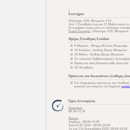
.
Εισιτήρια
Ολόκληρο: €20, Μειωμένο: €10
Από 1 Οκτωβρίου έως και 31 Μαΐου ισχύει το 
Σεπτεμβρίου ισχύει μόνο το ολόκληρο εισιτήρι
Ενιαίο Εισιτήριο
: Ολόκληρο: €20, Μειωμένο:
Ημέρες Ελευθέρας Εισόδου
6 Μαρτίου - Μνήμη Μελίνας Μερκούρη
18 Απριλίου - Διεθνής Ημέρα Μνημείων
18 Μαΐου - Διεθνής Ημέρα Μουσείων
Tο τελευταίο Σαββατοκύριακο Σεπτεμβρίο
Πρώτη και τρίτη Κυριακή κάθε μήνα από
28 Οκτωβρίου
Πρόσωπα που δικαιούνται ελεύθερη είσ
Για πληροφορίες σχετικά με την ελεύθερη
μουσεία που ανήκουν στο Δημόσιο
παρακ
Ώρες Λειτουργίας
Χειμερινό:
08:30-15:30
Θερινό:
Απρίλιος : 08:00-19:00
Από 02.05.2026 : 08:00-20:00
1η έως 15η Σεπτεμβρίου 2026: 08:00-19:30