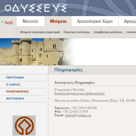
| Μνημεία παγκόσμιας κληρονομιάς
| Θεματικός κατάλογος
| Αλφαβητικός κατάλογος
| Αναλυτ
Πληροφορίες
ΠΕΡΙΓΡΑΦΗ
Διοικητικές Πληροφορίες
Ο ΧΩΡΟΣ
Υπηρεσιακή Μονάδα:
ΠΛΗΡΟΦΟΡΙΕΣ
Εφορεία Αρχαιοτήτων Δωδεκανήσου
ΦΩΤΟΘΗΚΗ
Πλατεία Λεωνίδου Ροδίου, Mεσαιωνική Πόλη, Τ.Κ. 8510
Τηλέφωνο:
+30 22413-65200
Φαξ:
+30 22410-21954
Email:
efadod@culture.gr