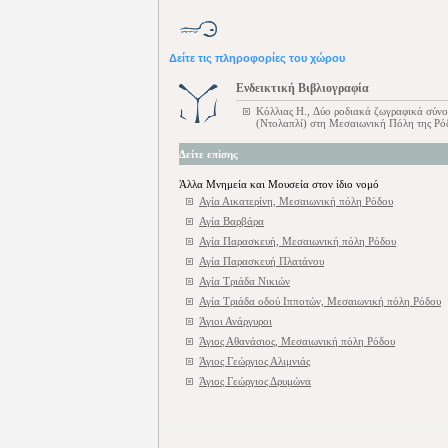
Δείτε τις πληροφορίες του χώρου
Ενδεικτική Βιβλιογραφία
Κόλλιας Η., Δύο ροδιακά ζωγραφικά σύνο
(Ντολαπλί) στη Μεσαιωνική Πόλη της Ρόδο
Δείτε επίσης
Άλλα Μνημεία και Μουσεία στον ίδιο νομό
Αγία Αικατερίνη, Μεσαιωνική πόλη Ρόδου
Αγία Βαρβάρα
Αγία Παρασκευή, Μεσαιωνική πόλη Ρόδου
Αγία Παρασκευή Πλατάνου
Αγία Τριάδα Νικιών
Αγία Τριάδα οδού Ιπποτών, Μεσαιωνική πόλη Ρόδου
Άγιοι Ανάργυροι
Άγιος Αθανάσιος, Μεσαιωνική πόλη Ρόδου
Άγιος Γεώργιος Αλιμνιάς
Άγιος Γεώργιος Δρυμώνα