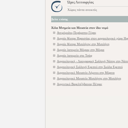
Ώρες Λειτουργίας
Χώρος πάντα ανοικτός
Δείτε επίσης
Άλλα Μνημεία και Μουσεία στον ίδιο νομό
Ανεμόμυλος Περάματος Γέρας
Αρχαίο θέατρο Ηφαιστίας στον αρχαιολογικό χώρο Ηφ
Αρχαίο θέατρο Μυτιλήνης στη Μυτιλήνη
Αρχαίο λατομείο Μόριας στη Μόρια
Αρχαίο λατομείο στο Τσάφ
Αρχαιολογική - Λαογραφική Συλλογή Νάπης στη Νάπ
Αρχαιολογική Συλλογή Ερεσού στη Σκάλα Ερεσού
Αρχαιολογικό Μουσείο Λήμνου στη Μύρινα
Αρχαιολογικό Μουσείο Μυτιλήνης στη Μυτιλήνη
Αρχοντικό Βαρελτζήδαινας Πέτρας