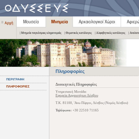
| Μνημεία παγκόσμιας κληρονομιάς
| Θεματικός κατάλογος
| Αλφαβητικός κατάλογος
| Αναλυτ
Πληροφορίες
ΠΕΡΙΓΡΑΦΗ
Διοικητικές Πληροφορίες
ΠΛΗΡΟΦΟΡΙΕΣ
Υπηρεσιακή Μονάδα:
Εφορεία Αρχαιοτήτων Λέσβου
Τ.Κ. 81100, 'Ανω Πύργοι, Λέσβος (Νομός Λέσβου)
Τηλέφωνο:
+30 22510 71165