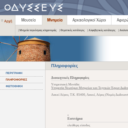
| Μνημεία παγκόσμιας κληρονομιάς
| Θεματικός κατάλογος
| Αλφαβητικός κατάλογος
| Αναλυτ
Πληροφορίες
ΠΕΡΙΓΡΑΦΗ
Διοικητικές Πληροφορίες
ΠΛΗΡΟΦΟΡΙΕΣ
Υπηρεσιακή Μονάδα:
ΦΩΤΟΘΗΚΗ
Υπηρεσία Νεωτέρων Μνημείων και Τεχνικών Έργων Δωδε
Λακκί Λέρου, Τ.Κ. 85400, Λακκί, Λέρος (Νομός Δωδεκαν
.
Εισιτήρια
ελεύθερη είσοδος