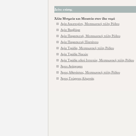
Δείτε επίσης
Άλλα Μνημεία και Μουσεία στον ίδιο νομό
Αγία Αικατερίνη, Μεσαιωνική πόλη Ρόδου
Αγία Βαρβάρα
Αγία Παρασκευή, Μεσαιωνική πόλη Ρόδου
Αγία Παρασκευή Πλατάνου
Αγία Τριάδα, Μεσαιωνική πόλη Ρόδου
Αγία Τριάδα Νικιών
Αγία Τριάδα οδού Ιπποτών, Μεσαιωνική πόλη Ρόδου
Άγιοι Ανάργυροι
Άγιος Αθανάσιος, Μεσαιωνική πόλη Ρόδου
Άγιος Γεώργιος Αλιμνιάς