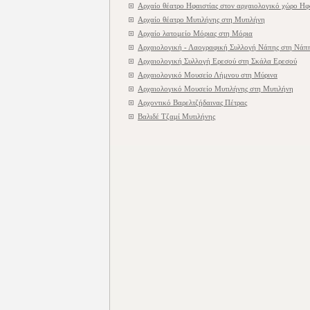
Αρχαίο θέατρο Ηφαιστίας στον αρχαιολογικό χώρο Ηφ
Αρχαίο θέατρο Μυτιλήνης στη Μυτιλήνη
Αρχαίο λατομείο Μόριας στη Μόρια
Αρχαιολογική - Λαογραφική Συλλογή Νάπης στη Νάπ
Αρχαιολογική Συλλογή Ερεσού στη Σκάλα Ερεσού
Αρχαιολογικό Μουσείο Λήμνου στη Μύρινα
Αρχαιολογικό Μουσείο Μυτιλήνης στη Μυτιλήνη
Αρχοντικό Βαρελτζήδαινας Πέτρας
Βαλιδέ Τζαμί Μυτιλήνης