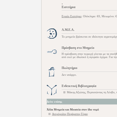
.
Εισιτήρια
Ενιαίο Εισιτήριο
: Ολόκληρο: €0, Μειωμένο: 
Α.Μ.Ε.Α.
Το μνημείο βρίσκεται σε ιδιόκτητο αγροτεμά
Πρόσβαση στο Μνημείο
Η πρόσβαση στην περιοχή γίνεται με τα συνήθ
από εκεί με ιδιωτικό ή αγοραίο όχημα. Για τη
Πωλητήριο
Δεν υπάρχει.
Ενδεικτική Βιβλιογραφία
Μάκης Αξιώτης, Περπατώντας τη Λέσβο, 
Δείτε επίσης
Άλλα Μνημεία και Μουσεία στον ίδιο νομό
Ανεμόμυλος Περάματος Γέρας