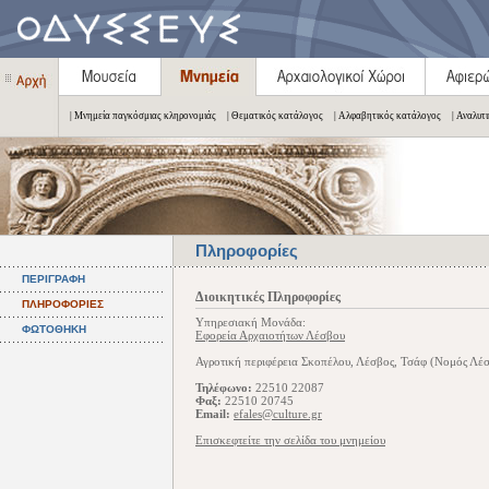
| Μνημεία παγκόσμιας κληρονομιάς
| Θεματικός κατάλογος
| Αλφαβητικός κατάλογος
| Αναλυτ
Πληροφορίες
ΠΕΡΙΓΡΑΦΗ
Διοικητικές Πληροφορίες
ΠΛΗΡΟΦΟΡΙΕΣ
Υπηρεσιακή Μονάδα:
ΦΩΤΟΘΗΚΗ
Εφορεία Αρχαιοτήτων Λέσβου
Αγροτική περιφέρεια Σκοπέλου, Λέσβος, Τσάφ (Νομός Λέ
Τηλέφωνο:
22510 22087
Φαξ:
22510 20745
Email:
efales@culture.gr
Επισκεφτείτε την σελίδα του μνημείου