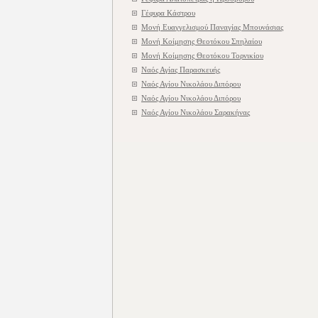
Γέφυρα Κάστρου
Μονή Ευαγγελισμού Παναγίας Μπουνάσιας
Μονή Κοίμησης Θεοτόκου Σπηλαίου
Μονή Κοίμησης Θεοτόκου Τορνικίου
Ναός Αγίας Παρασκευής
Ναός Αγίου Νικολάου Διπόρου
Ναός Αγίου Νικολάου Διπόρου
Ναός Αγίου Νικολάου Σαρακήνας