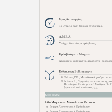
Ώρες Λειτουργίας
Το μνημείο είναι διαρκώς επισκέψιμο.
Α.Μ.Ε.Α.
Υπάρχει δυνατότητα πρόσβασης
Πρόσβαση στο Μνημείο
Λεωφορείο, αυτοκίνητο, αεροπλάνο (αεροδρό
Ενδεικτική Βιβλιογραφία
Τσότσος Γ.Π., Μακεδονικά γεφύρια: τοπο
Δρόσου Κ., "Εργασίες αποκατάστασης μν
Πανελλήνιο Επιστημονικό Συνέδριο: Τα Γ
(πρακτικά υπό εκτύπωση) χ.χ.
Δείτε επίσης
Άλλα Μνημεία και Μουσεία στον ίδιο νομό
Γέφυρα Αλατόπετρας ή Πρόσβορου
Γέφυρα Αλατόπετρας ή Πρόσβορου