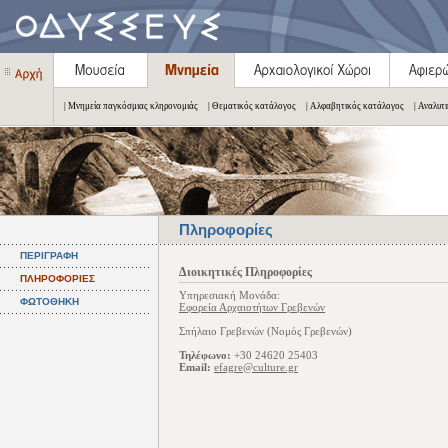
| Μνημεία παγκόσμιας κληρονομιάς
| Θεματικός κατάλογος
| Αλφαβητικός κατάλογος
| Αναλυτ
Πληροφορίες
ΠΕΡΙΓΡΑΦΗ
Διοικητικές Πληροφορίες
ΠΛΗΡΟΦΟΡΙΕΣ
Υπηρεσιακή Μονάδα:
ΦΩΤΟΘΗΚΗ
Εφορεία Αρχαιοτήτων Γρεβενών
Σπήλαιο Γρεβενών (Νομός Γρεβενών)
Τηλέφωνο:
+30 24620 25403
Email:
efagre@culture.gr