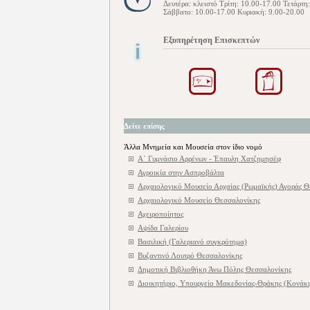
Δευτέρα: κλειστό Τρίτη: 10.00-17.00 Τετάρτ
Σάββατο: 10.00-17.00 Κυριακή: 9.00-20.00
Εξυπηρέτηση Επισκεπτών
Δείτε επίσης
Άλλα Μνημεία και Μουσεία στον ίδιο νομό
Α΄ Γυμνάσιο Αρρένων - Έπαυλη Χατζημησέφ
Αγροικία στην Ασπροβάλτα
Αρχαιολογικό Μουσείο Αρχαίας (Ρωμαϊκής) Αγοράς Θ
Αρχαιολογικό Μουσείο Θεσσαλονίκης
Αχειροποίητος
Αψίδα Γαλερίου
Βασιλική (Γαλεριανό συγκρότημα)
Βυζαντινό Λουτρό Θεσσαλονίκης
Δημοτική Βιβλιοθήκη Άνω Πόλης Θεσσαλονίκης
Διοικητήριο, Υπουργείο Μακεδονίας-Θράκης (Κονάκι