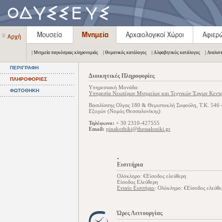
| Μνημεία παγκόσμιας κληρονομιάς
| Θεματικός κατάλογος
| Αλφαβητικός κατάλογος
| Αναλυτ
ΠΕΡΙΓΡΑΦΗ
Διοικητικές Πληροφορίες
ΠΛΗΡΟΦΟΡΙΕΣ
Υπηρεσιακή Μονάδα:
ΦΩΤΟΘΗΚΗ
Υπηρεσία Νεωτέρων Μνημείων και Τεχνικών Έργων Κεντρ
Βασιλίσσης Ολγας 180 & Θεμιστοκλή Σοφούλη, Τ.Κ. 546 
Εξοχών (Νομός Θεσσαλονίκης)
Τηλέφωνο:
+ 30 2310-427555
Email:
pinakothiki@thessaloniki.gr
.
Εισιτήρια
Ολόκληρο: €Είσοδος ελεύθερη
Είσοδος Ελεύθερη
Ενιαίο Εισιτήριο
: Ολόκληρο: €Είσοδος ελεύθ
Ώρες Λειτουργίας