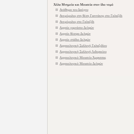
Άλλα Μνημεία και Μουσεία στον ίδιο νομό
Ανάθημα του Δαόχου
Ανεμόμυλος στη θέση Γιαννάκης στο Γαλαξίδι
Ανεμόμυλος στο Γαλαξίδι
Αρχαίο γυμνάσιο Δελφών
Αρχαίο θέατρο Δελφών
Αρχαίο στάδιο Δελφών
Αρχαιολογική Συλλογή Γαλαξιδίου
Αρχαιολογική Συλλογή Λιδορικίου
Αρχαιολογικό Μουσείο Άμφισσας
Αρχαιολογικό Μουσείο Δελφών