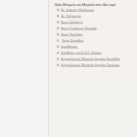
Άλλα Μνημεία και Μουσεία στον ίδιο νομό
Άγ. Ιωάννης Πρόδρομος
Αγ. Ταξιαρχών
Άγιοι Ταξιάρχες
Άγιος Γεράσιμος Νοταράς
Άγιος Νικόλαος
΄Αγιος Σπυρίδων
Αμφιθέατρο
Αποθήκες του Α.Σ.Ο. Κιάτου
Αρχαιολογικό Μουσείο Αρχαίας Κορίνθου
Αρχαιολογικό Μουσείο Αρχαίας Σικυώνας