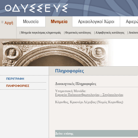
| Μνημεία παγκόσμιας κληρονομιάς
| Θεματικός κατάλογος
| Αλφαβητικός κατάλογος
| Αναλυτ
Πληροφορίες
ΠΕΡΙΓΡΑΦΗ
Διοικητικές Πληροφορίες
ΠΛΗΡΟΦΟΡΙΕΣ
Υπηρεσιακή Μονάδα:
Εφορεία Παλαιοανθρωπολογίας - Σπηλαιολογίας
Κόρινθος, Κρυονέρι Λέχοβας (Νομός Κορινθίας)
Δείτε επίσης