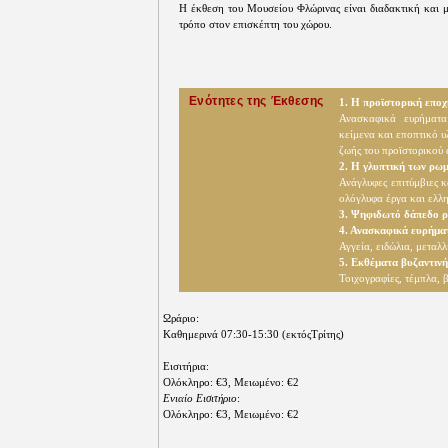
Η έκθεση του Μουσείου Φλώρινας είναι διαδακτική και με
τρόπο στον επισκέπτη του χώρου.
Ενότητες της Έκθεσης
1. Η προϊστορική επο
Ανασκαφικά ευρήματα
κείμενα και εποπτικό 
ζωής του προϊστορικού
2. Η γλυπτική των ρω
Ανάγλυφες επιτύμβιες κ
ολόγλυφα έργα και ελλη
3. Ψηφιδωτό δάπεδο ρ
4. Ανασκαφικά ευρήματ
Αγγεία, ειδώλια, μεταλλ
5. Εκθέματα βυζαντινή
Τοιχογραφίες, τέμπλα, 
Ωράριo:
Καθημερινά 07:30-15:30 (εκτόςΤρίτης)
Εισιτήρια:
Ολόκληρο: €3, Μειωμένο: €2
Ενιαίο Εισιτήριο
:
Ολόκληρο: €3, Μειωμένο: €2