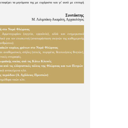
ταφέρει τα μηνύματα της με ευχάριστο και γι' αυτό με επιτυχή
Συντάκτης
Μ. Λιλιμπάκη-Ακαμάτη, Αρχαιολόγος
χή στο Νομό Φλώρινας
 Αρμενοχωρίου (αγγεία, εργαλεία), αλλά και ενημερωτικά
υλικό για τον επισκεπτή (αναπαράσταση σκηνών της καθημερινής
 ανθρώπου).
μαϊκών κυρίως χρόνων στο Νομό Φλώρινας
αι αναθηματικές στήλες (ιππείς, πορτρέτα, θεοποιήσεις θνητών),
νικές επιγραφές.
ωμαϊκής οικίας από τις Κάτω Κλεινές
α από τις ελληνιστικές πόλεις της Φλώρινας και των Πετρών
ικά αντικείμενα κλπ.
ς περιόδου (Α. Αχίλλειος Πρεσπών)
βημόθυρα ναών κλπ.