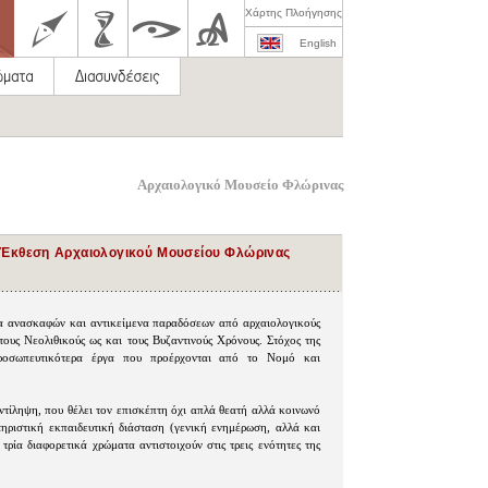
Χάρτης Πλοήγησης
English
Αρχαιολογικό Μουσείο Φλώρινας
 Έκθεση Αρχαιολογικού Μουσείου Φλώρινας
α ανασκαφών και αντικείμενα παραδόσεων από αρχαιολογικούς
ους Νεολιθικούς ως και τους Βυζαντινούς Χρόνους. Στόχος της
προσωπευτικότερα έργα που προέρχονται από το Νομό και
ντίληψη, που θέλει τον επισκέπτη όχι απλά θεατή αλλά κοινωνό
ηριστική εκπαιδευτική διάσταση (γενική ενημέρωση, αλλά και
τρία διαφορετικά χρώματα αντιστοιχούν στις τρεις ενότητες της