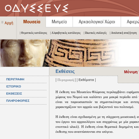
| Θεματικός κατάλογος
| Αλφαβητικός κατάλογος
| Ιδιωτικές συλλογές
| Αναλυτική αναζήτηση
Εκθέσεις
Μόνιμη
|
| |
|
ΠΕΡΙΓΡΑΦΗ
Περιγραφή
Εκθέματα
ΙΣΤΟΡΙΚΟ
Η έκθεση του Μουσείου Φλώρινας περιλαμβάνει ευρήματ
ΕΚΘΕΣΕΙΣ
χώρους του Νομού και καλύπτει μια μακρά περίοδο από τ
ΠΛΗΡΟΦΟΡΙΕΣ
είναι να παρουσιαστούν τα σημαντικότερα και αντι
χαρακτηρίζουν τον αρχαίο και βυζαντινό του πολιτισμό.
Η έκθεση είναι σχεδιασμένη με τη σύγχρονη μουσειακή α
του έργου του αρχαιολόγου και συγχρόνως με μία χαρακτ
εποπτικό υλικό). Η έκθεση είναι θεματικά δομημένη και 
έκθεσης που αναπτύσσονται στο ισόγειο.