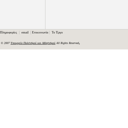
|
|
|
Πληροφορίες
email
Επικοινωνία
Το Έργο
,
© 2007
Υπουργείο Πολιτισμού και Αθλητισμού
All Rights Reserved