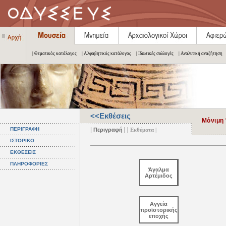
| Θεματικός κατάλογος
| Αλφαβητικός κατάλογος
| Ιδιωτικές συλλογές
| Αναλυτική αναζήτηση
<<Εκθέσεις
Μόνιμη
|
| |
ΠΕΡΙΓΡΑΦΗ
Περιγραφή
Εκθέματα |
ΙΣΤΟΡΙΚΟ
ΕΚΘΕΣΕΙΣ
ΠΛΗΡΟΦΟΡΙΕΣ
Άγαλμα
Αρτέμιδος
Αγγεία
προϊστορικής
εποχής