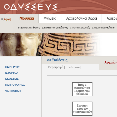
| Θεματικός κατάλογος
| Αλφαβητικός κατάλογος
| Ιδιωτικές συλλογές
| Αναλυτική αναζήτηση
<<Εκθέσεις
Αρχαία 
|
| |
ΠΕΡΙΓΡΑΦΗ
Περιγραφή
Εκθέματα |
ΙΣΤΟΡΙΚΟ
ΕΚΘΕΣΕΙΣ
Τμήμα
ΠΛΗΡΟΦΟΡΙΕΣ
προσώπου
ΦΩΤΟΘΗΚΗ
μαρμάρινου
γλυπτού
Ζευγάρι
χρυσών
σκουλαρικιών