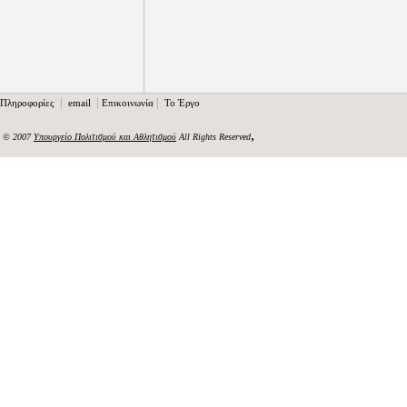
|
|
|
Πληροφορίες
email
Επικοινωνία
Το Έργο
,
© 2007
Υπουργείο Πολιτισμού και Αθλητισμού
All Rights Reserved