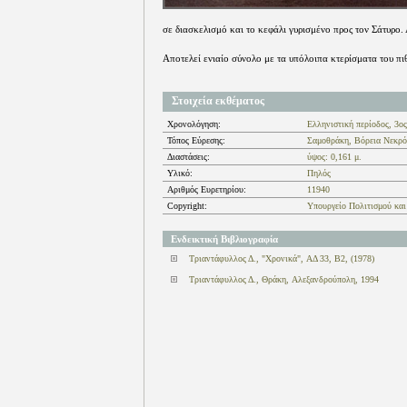
σε διασκελισμό και το κεφάλι γυρισμένο προς τον Σάτυρο. 
Αποτελεί ενιαίο σύνολο με τα υπόλοιπα κτερίσματα του πι
Στοιχεία εκθέματος
Χρονολόγηση:
Ελληνιστική περίοδος, 3ος
Τόπος Εύρεσης:
Σαμοθράκη, Βόρεια Νεκρόπ
Διαστάσεις:
ύψος: 0,161 μ.
Υλικό:
Πηλός
Αριθμός Ευρετηρίου:
11940
Copyright:
Υπουργείο Πολιτισμού και
Ενδεικτική Βιβλιογραφία
Τριαντάφυλλος Δ., "Χρονικά", ΑΔ 33, Β2, (1978)
Τριαντάφυλλος Δ., Θράκη, Αλεξανδρούπολη, 1994