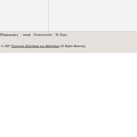
|
|
|
Πληροφορίες
email
Επικοινωνία
Το Έργο
,
© 2007
Υπουργείο Πολιτισμού και Αθλητισμού
All Rights Reserved