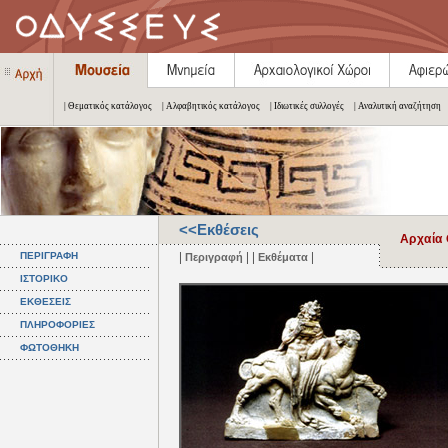
| Θεματικός κατάλογος
| Αλφαβητικός κατάλογος
| Ιδιωτικές συλλογές
| Αναλυτική αναζήτηση
<<Εκθέσεις
Αρχαία 
|
| |
|
ΠΕΡΙΓΡΑΦΗ
Περιγραφή
Εκθέματα
ΙΣΤΟΡΙΚΟ
ΕΚΘΕΣΕΙΣ
ΠΛΗΡΟΦΟΡΙΕΣ
ΦΩΤΟΘΗΚΗ