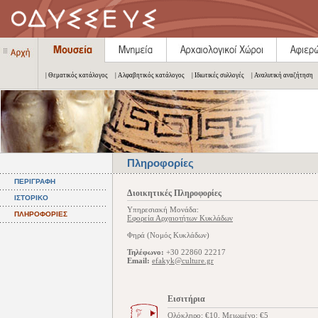
| Θεματικός κατάλογος
| Αλφαβητικός κατάλογος
| Ιδιωτικές συλλογές
| Αναλυτική αναζήτηση
Πληροφορίες
ΠΕΡΙΓΡΑΦΗ
Διοικητικές Πληροφορίες
ΙΣΤΟΡΙΚΟ
Υπηρεσιακή Μονάδα:
ΠΛΗΡΟΦΟΡΙΕΣ
Εφορεία Αρχαιοτήτων Κυκλάδων
Φηρά (Νομός Κυκλάδων)
Τηλέφωνο:
+30 22860 22217
Email:
efakyk@culture.gr
Εισιτήρια
Ολόκληρο: €10, Μειωμένο: €5