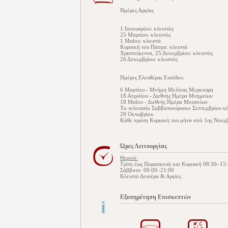
Ημέρες Αργίας
1 Ιανουαρίου: κλειστός
25 Μαρτίου: κλειστός
1 Μαΐου: κλειστά
Κυριακή του Πάσχα: κλειστά
Χριστούγεννα, 25 Δεκεμβρίου: κλειστός
26 Δεκεμβρίου: κλειστός
Ημέρες Ελευθέρας Εισόδου
6 Μαρτίου - Μνήμη Μελίνας Μερκούρη
18 Απριλίου - Διεθνής Ημέρα Μνημείων
18 Μαΐου - Διεθνής Ημέρα Μουσείων
Tο τελευταίο Σαββατοκύριακο Σεπτεμβρίου κά
28 Οκτωβρίου
Κάθε πρώτη Κυριακή του μήνα από 1ης Νοεμβ
Ώρες Λειτουργίας
Θερινό:
Τρίτη έως Παρασκευή και Κυριακή 08:30–15
Σάββατο: 09:00–21:00
Κλειστό Δευτέρα & Αργίες
Εξυπηρέτηση Επισκεπτών